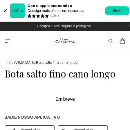
Use o app e economize
Consiga mais ofertas em nosso app
Abrir
(100+)
•
Compra 100% segura e protegida
•
Início
>
VEJA MAIS
>
Bota salto fino cano longo
Bota salto fino cano longo
Em breve
BAIXE NOSSO APLICATIVO