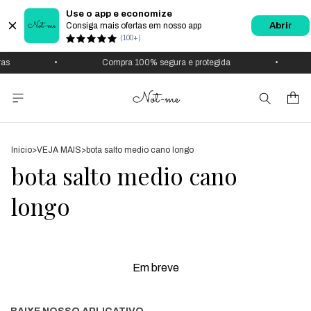
Use o app e economize
Consiga mais ofertas em nosso app
Abrir
(100+)
•
Compra 100% segura e protegida
•
Início
>
VEJA MAIS
>
bota salto medio cano longo
bota salto medio cano
longo
Em breve