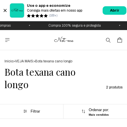
Use o app e economize
Consiga mais ofertas em nosso app
Abrir
(100+)
ompras
•
Compra 100% segura e protegida
•
Início
>
VEJA MAIS
>
Bota texana cano longo
Bota texana cano
longo
2 produtos
Ordenar por:
Filtrar
Mais vendidos