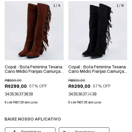
1
/
4
1
/
8
Copal - Bota Feminina Texana
Copal - Bota Feminina Texana
Cano Médio Franjas Camurça
Cano Médio Franjas Camurça
Marrom
Preta
R$699,00
R$699,00
R$299,00
R$299,00
57
% OFF
57
% OFF
34
35
36
37
38
39
34
35
36
37
38
39
8
x
de
R$37,38
sem juros
8
x
de
R$37,38
sem juros
BAIXE NOSSO APLICATIVO