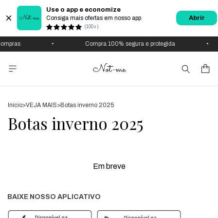
Use o app e economize
Consiga mais ofertas em nosso app
Abrir
(100+)
ompras
•
Compra 100% segura e protegida
•
Início
>
VEJA MAIS
>
Botas inverno 2025
Botas inverno 2025
Em breve
BAIXE NOSSO APLICATIVO