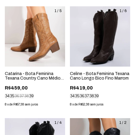
1
/
5
1
/
6
Catarina - Bota Feminina
Celine - Bota Feminina Texana
Texana Country Cano Médio
Cano Longo Bico Fino Marrom
Salto Grosso Nude
R$459,00
R$419,00
34
35
36
37
38
39
34
35
36
37
38
39
8
x
de
R$57,38
sem juros
8
x
de
R$52,38
sem juros
1
/
4
1
/
2