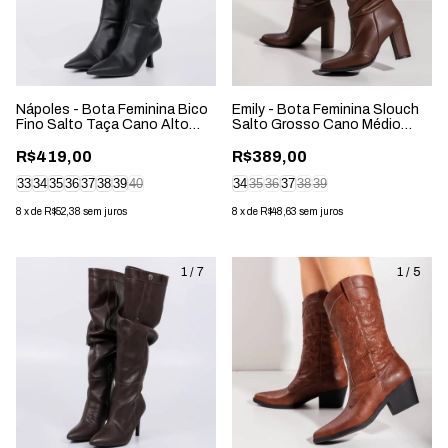
Nápoles - Bota Feminina Bico
Emily - Bota Feminina Slouch
Fino Salto Taça Cano Alto
Salto Grosso Cano Médio
Preta
Marrom
R$419,00
R$389,00
33
34
35
36
37
38
39
40
34
35
36
37
38
39
8
x
de
R$52,38
sem juros
8
x
de
R$48,63
sem juros
1
/
7
1
/
5