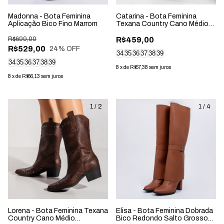
Madonna - Bota Feminina
Catarina - Bota Feminina
Aplicação Bico Fino Marrom
Texana Country Cano Médio
Salto Grosso Caramelo
R$699,00
R$459,00
R$529,00
24
% OFF
34
35
36
37
38
39
34
35
36
37
38
39
8
x
de
R$57,38
sem juros
8
x
de
R$66,13
sem juros
1
/
2
1
/
4
Lorena - Bota Feminina Texana
Elisa - Bota Feminina Dobrada
Country Cano Médio
Bico Redondo Salto Grosso