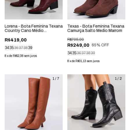
Lorena - Bota Feminina Texana
Texas - Bota Feminina Texana
Country Cano Médio
Camurça Salto Medio Marrom
Aplicação Marsala
R$419,00
R$709,00
R$249,00
65
% OFF
34
35
36
37
38
39
34
35
36
37
38
39
8
x
de
R$52,38
sem juros
8
x
de
R$31,13
sem juros
1
/
7
1
/
2