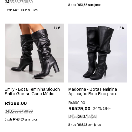
34
35
36
37
38
39
8
x
de
R$54,88
sem juros
8
x
de
R$31,13
sem juros
1
/
6
1
/
4
Emily - Bota Feminina Slouch
Madonna - Bota Feminina
Salto Grosso Cano Médio
Aplicação Bico Fino preto
Preta
R$389,00
R$699,00
R$529,00
24
% OFF
34
35
36
37
38
39
34
35
36
37
38
39
8
x
de
R$48,63
sem juros
8
x
de
R$66,13
sem juros