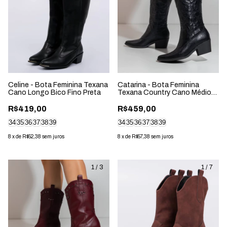
Celine - Bota Feminina Texana
Catarina - Bota Feminina
Cano Longo Bico Fino Preta
Texana Country Cano Médio
Salto Grosso Preta
R$419,00
R$459,00
34
35
36
37
38
39
34
35
36
37
38
39
8
x
de
R$52,38
sem juros
8
x
de
R$57,38
sem juros
1
/
3
1
/
7