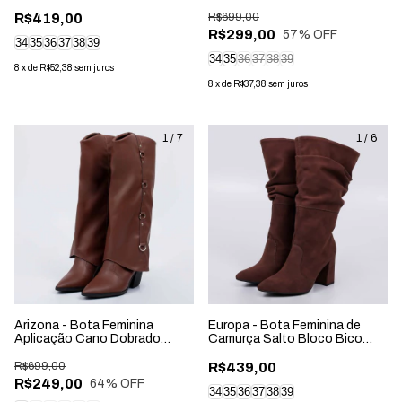
Aplicação Marrom Cacau
Cano Longo Caramelo
R$419,00
R$699,00
R$299,00
57
% OFF
34
35
36
37
38
39
34
35
36
37
38
39
8
x
de
R$52,38
sem juros
8
x
de
R$37,38
sem juros
1
/
7
1
/
6
Arizona - Bota Feminina
Europa - Bota Feminina de
Aplicação Cano Dobrado
Camurça Salto Bloco Bico
Marrom
Fino Marrom
R$699,00
R$439,00
R$249,00
64
% OFF
34
35
36
37
38
39