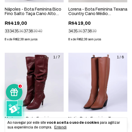
Nápoles - Bota Feminina Bico
Lorena - Bota Feminina Texana
Fino Salto Taça Cano Alto
Country Cano Médio
Marrom Caramelo
Aplicação Preta
R$419,00
R$419,00
33
34
35
36
37
38
39
40
34
35
36
37
38
39
8
x
de
R$52,38
sem juros
8
x
de
R$52,38
sem juros
1
/
7
1
/
6
1
Madonna - Bota Feminina
Nati - Bota Feminina Texana
Ao navegar por este site
você aceita o uso de cookies
para agilizar
Aplicação Bico Fino Vermelho
Cano Longo Bico Fino Salto
Marsala
Grosso Caramelo
sua experiência de compra.
Entendi
R$699,00
R$699,00