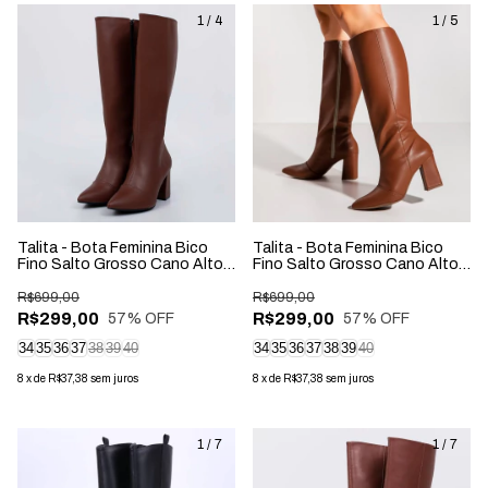
1
/
4
1
/
5
Talita - Bota Feminina Bico
Talita - Bota Feminina Bico
Fino Salto Grosso Cano Alto
Fino Salto Grosso Cano Alto
Marrom
Caramelo
R$699,00
R$699,00
R$299,00
R$299,00
57
% OFF
57
% OFF
34
35
36
37
38
39
40
34
35
36
37
38
39
40
8
x
de
R$37,38
sem juros
8
x
de
R$37,38
sem juros
1
/
7
1
/
7