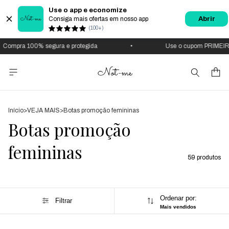
Use o app e economize
Consiga mais ofertas em nosso app
Abrir
(100+)
pra 100% segura e protegida
•
Use o cupom PRIMEIRA
Início
>
VEJA MAIS
>
Botas promoção femininas
Botas promoção
femininas
59 produtos
Ordenar por:
Filtrar
Mais vendidos