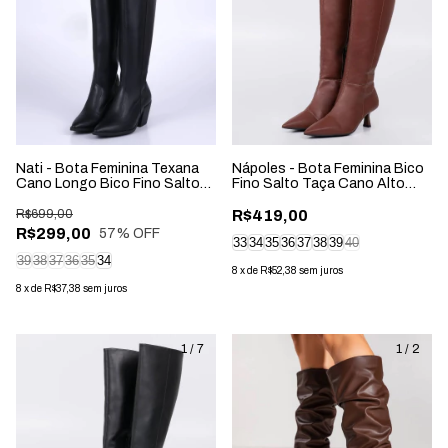
Nati - Bota Feminina Texana
Nápoles - Bota Feminina Bico
Cano Longo Bico Fino Salto
Fino Salto Taça Cano Alto
Grosso Preta
Marrom
R$699,00
R$419,00
R$299,00
57
% OFF
33
34
35
36
37
38
39
40
39
38
37
36
35
34
8
x
de
R$52,38
sem juros
8
x
de
R$37,38
sem juros
1
/
7
1
/
2