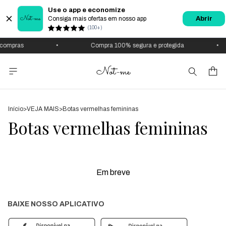
Use o app e economize
Consiga mais ofertas em nosso app
Abrir
(100+)
compras
•
Compra 100% segura e protegida
•
Início
>
VEJA MAIS
>
Botas vermelhas femininas
Botas vermelhas femininas
Em breve
BAIXE NOSSO APLICATIVO