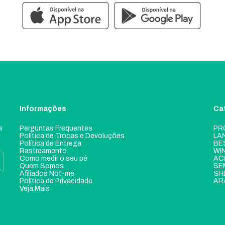
Informações
Ca
e
Perguntas Frequentes
PR
Política de Trocas e Devoluções
LA
Política de Entrega
BE
Rastreamento
WI
Como medir o seu pé
AC
Quem Somos
SE
Afiliados Not-me
SH
Política de Privacidade
AR
Veja Mais