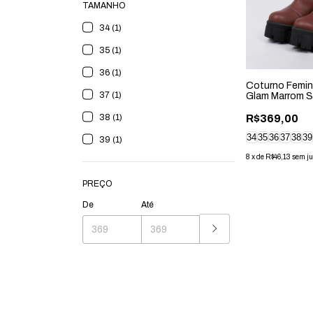
TAMANHO
34 (1)
35 (1)
36 (1)
Coturno Femin
37 (1)
Glam Marrom S
38 (1)
R$369,00
34
35
36
37
38
39
39 (1)
8
x
de
R$46,13
sem ju
PREÇO
De
Até