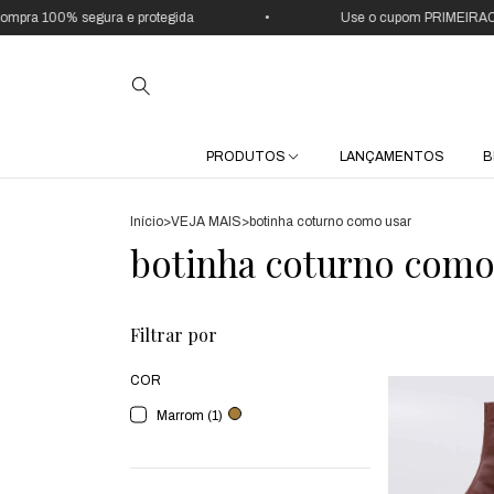
pra 100% segura e protegida
•
Use o cupom PRIMEIRAC
PRODUTOS
LANÇAMENTOS
B
Início
>
VEJA MAIS
>
botinha coturno como usar
botinha coturno como
Filtrar por
COR
Marrom (1)