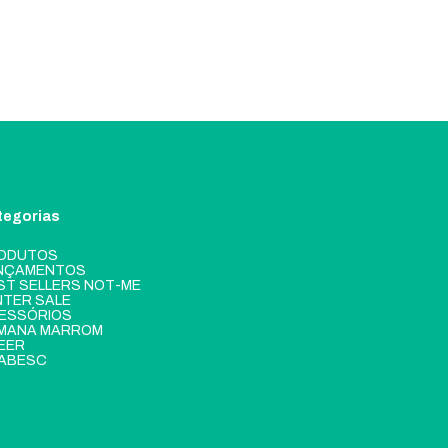
tegorias
ODUTOS
NÇAMENTOS
ST SELLERS NOT-ME
NTER SALE
ESSÓRIOS
MANA MARROM
EER
ABESC