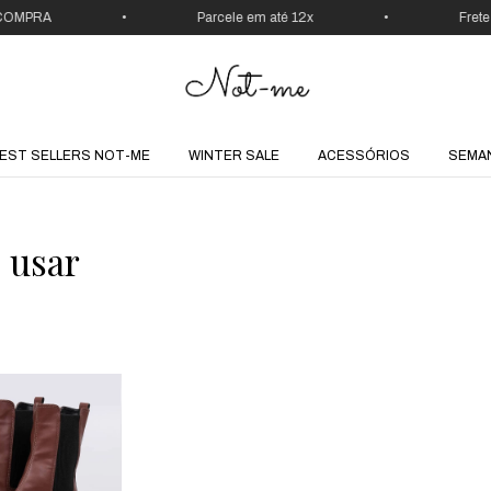
OMPRA
•
Parcele em até 12x
•
Frete 
EST SELLERS NOT-ME
WINTER SALE
ACESSÓRIOS
SEMA
 usar