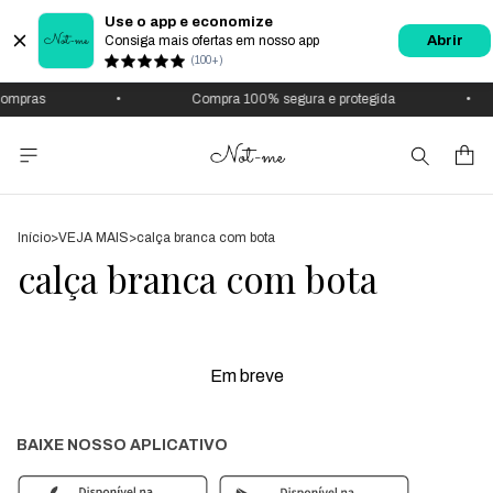
Use o app e economize
Consiga mais ofertas em nosso app
Abrir
(100+)
ompras
•
Compra 100% segura e protegida
•
Início
>
VEJA MAIS
>
calça branca com bota
calça branca com bota
Em breve
BAIXE NOSSO APLICATIVO