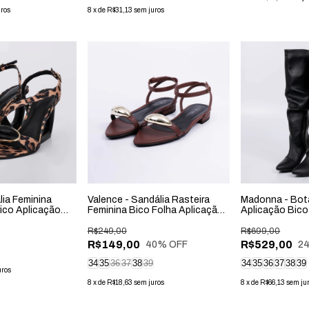
uros
8
x
de
R$31,13
sem juros
lia Feminina
Valence - Sandália Rasteira
Madonna - Bot
ico Aplicação
Feminina Bico Folha Aplicação
Aplicação Bico
Marrom
R$249,00
R$699,00
R$149,00
R$529,00
40
% OFF
2
34
35
36
37
38
39
34
35
36
37
38
39
uros
8
x
de
R$18,63
sem juros
8
x
de
R$66,13
sem ju