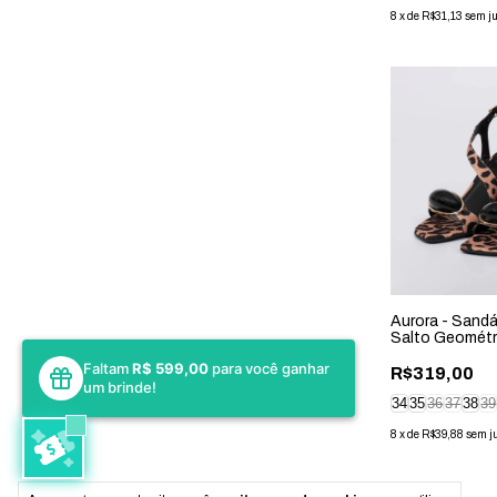
8
x
de
R$31,13
sem j
Aurora - Sandá
Salto Geométr
Onça
Faltam
R$ 599,00
para você ganhar
R$319,00
um brinde!
34
35
36
37
38
39
8
x
de
R$39,88
sem j