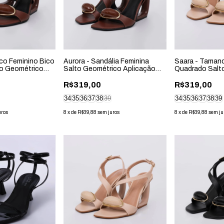
co Feminino Bico
Aurora - Sandália Feminina
Saara - Taman
o Geométrico
Salto Geométrico Aplicação
Quadrado Salt
Marrom
Bege
R$319,00
R$319,00
34
35
36
37
38
39
34
35
36
37
38
39
uros
8
x
de
R$39,88
sem juros
8
x
de
R$39,88
sem ju