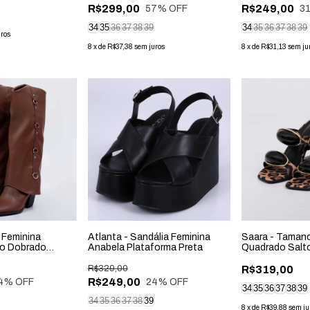
R$299,00
R$249,00
57
% OFF
3
34
35
36
37
38
39
34
35
36
37
38
39
uros
8
x
de
R$37,38
sem juros
8
x
de
R$31,13
sem ju
 Feminina
Atlanta - Sandália Feminina
Saara - Taman
no Dobrado
Anabela Plataforma Preta
Quadrado Salt
Onça
R$329,00
R$319,00
R$249,00
4
% OFF
24
% OFF
34
35
36
37
38
39
34
35
36
37
38
39
8
x
de
R$39,88
sem ju