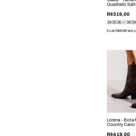
Quadrado Salt
Preto
R$319,00
34
35
36
37
38
39
8
x
de
R$39,88
sem j
Lorena - Bota
Country Cano 
Marrom Cacau
R$419,00