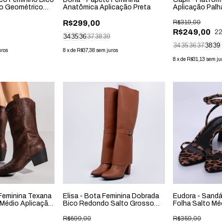
o Geométrico
Anatômica Aplicação Preta
Aplicação Palh
R$299,00
R$319,00
R$249,00
2
34
35
36
37
38
39
34
35
36
37
38
39
uros
8
x
de
R$37,38
sem juros
8
x
de
R$31,13
sem ju
 Feminina Texana
Elisa - Bota Feminina Dobrada
Eudora - Sandá
Médio Aplicação
Bico Redondo Salto Grosso
Folha Salto Mé
Cano Longo Caramelo
R$699,00
R$359,00