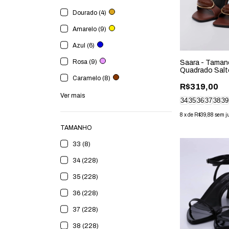
Dourado (4)
Amarelo (9)
Azul (6)
Rosa (9)
Saara - Taman
Quadrado Salt
Marrom
Caramelo (8)
R$319,00
Ver mais
34
35
36
37
38
39
8
x
de
R$39,88
sem j
TAMANHO
33 (8)
34 (228)
35 (228)
36 (228)
37 (228)
38 (228)