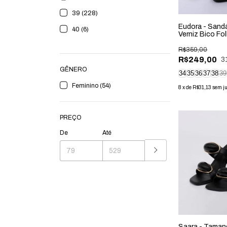
39 (228)
Eudora - Sand
40 (6)
Verniz Bico Fo
Preta
R$359,00
R$249,00
3
GÊNERO
34
35
36
37
38
39
Feminino (54)
8
x
de
R$31,13
sem j
PREÇO
De
Até
Saara - Taman