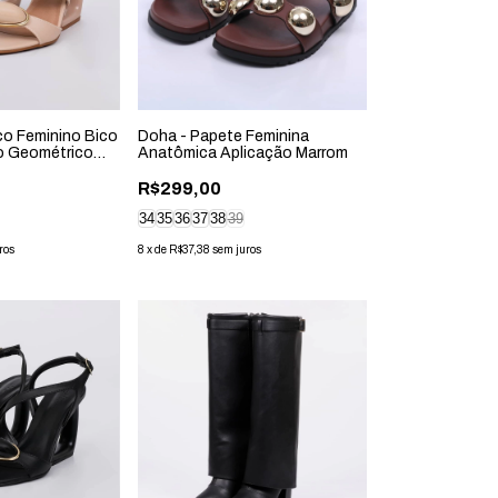
co Feminino Bico
Doha - Papete Feminina
o Geométrico
Anatômica Aplicação Marrom
R$299,00
34
35
36
37
38
39
ros
8
x
de
R$37,38
sem juros