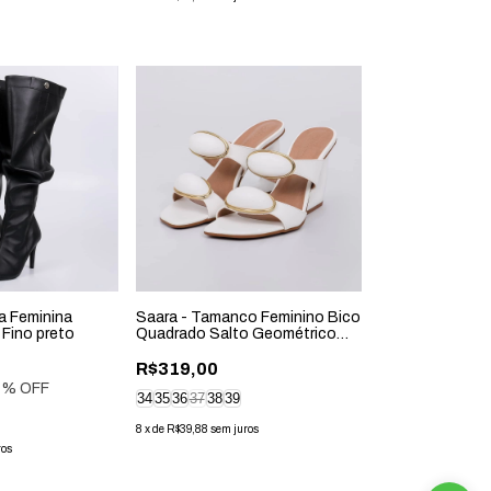
a Feminina
Saara - Tamanco Feminino Bico
 Fino preto
Quadrado Salto Geométrico
Branco
R$319,00
4
% OFF
34
35
36
37
38
39
8
x
de
R$39,88
sem juros
ros