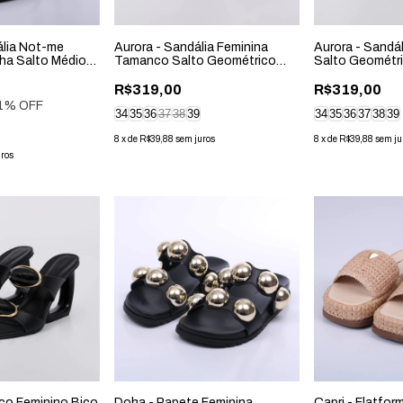
ália Not-me
Aurora - Sandália Feminina
Aurora - Sandál
lha Salto Médio
Tamanco Salto Geométrico
Salto Geométr
Aplicação Bege
Preta
R$319,00
R$319,00
1
% OFF
34
35
36
37
38
39
34
35
36
37
38
39
8
x
de
R$39,88
sem juros
8
x
de
R$39,88
sem ju
uros
co Feminino Bico
Doha - Papete Feminina
Capri - Flatfor