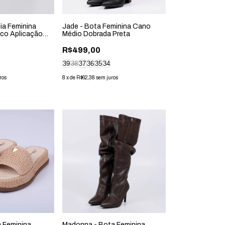
ia Feminina
Jade - Bota Feminina Cano
ico Aplicação
Médio Dobrada Preta
R$499,00
39
38
37
36
35
34
ros
8
x
de
R$62,38
sem juros
m Feminina
Madonna - Bota Feminina