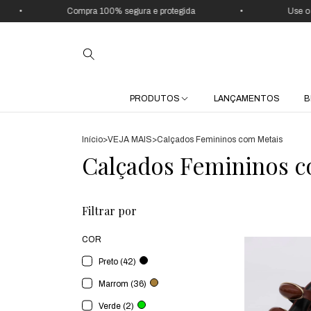
•
Compra 100% segura e protegida
•
Use o cup
PRODUTOS
LANÇAMENTOS
B
Início
>
VEJA MAIS
>
Calçados Femininos com Metais
Calçados Femininos c
Filtrar por
COR
Preto (42)
Marrom (36)
Verde (2)