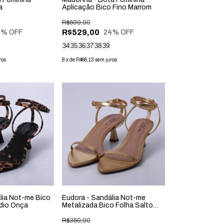
a
Aplicação Bico Fino Marrom
R$699,00
R$529,00
2
% OFF
24
% OFF
34
35
36
37
38
39
ros
8
x
de
R$66,13
sem juros
lia Not-me Bico
Eudora - Sandália Not-me
dio Onça
Metalizada Bico Folha Salto
Médio Dourada
R$359,00