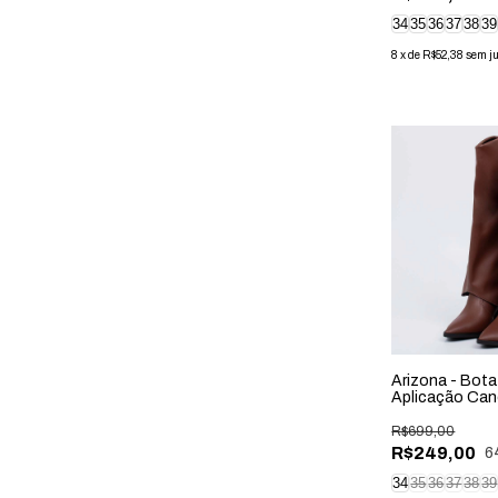
34
35
36
37
38
39
8
x
de
R$52,38
sem j
Arizona - Bota
Aplicação Ca
Marrom
R$699,00
R$249,00
6
34
35
36
37
38
39