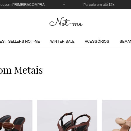
om PRIMEIRACOMPRA
•
Parcele em até 12x
•
EST SELLERS NOT-ME
WINTER SALE
ACESSÓRIOS
SEMA
om Metais