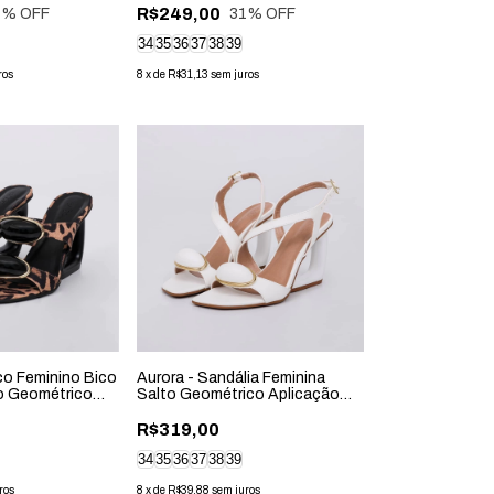
R$249,00
1
% OFF
31
% OFF
34
35
36
37
38
39
ros
8
x
de
R$31,13
sem juros
co Feminino Bico
Aurora - Sandália Feminina
o Geométrico
Salto Geométrico Aplicação
Branca
R$319,00
34
35
36
37
38
39
ros
8
x
de
R$39,88
sem juros