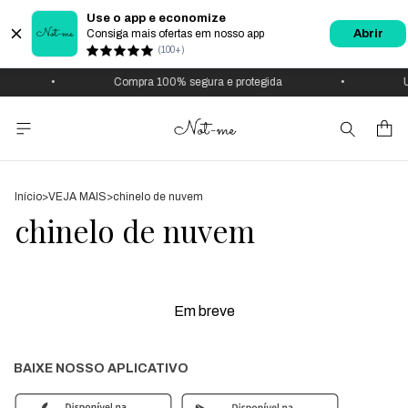
Use o app e economize
Consiga mais ofertas em nosso app
Abrir
(100+)
•
Compra 100% segura e protegida
•
U
Início
>
VEJA MAIS
>
chinelo de nuvem
chinelo de nuvem
Em breve
BAIXE NOSSO APLICATIVO