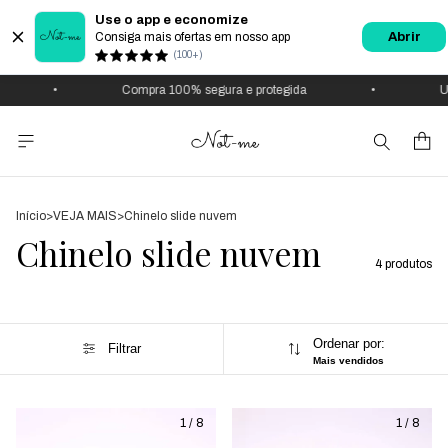
Use o app e economize
Consiga mais ofertas em nosso app
Abrir
(100+)
•
Compra 100% segura e protegida
•
Us
Início
>
VEJA MAIS
>
Chinelo slide nuvem
Chinelo slide nuvem
4 produtos
Ordenar por:
Filtrar
Mais vendidos
1
/
8
1
/
8