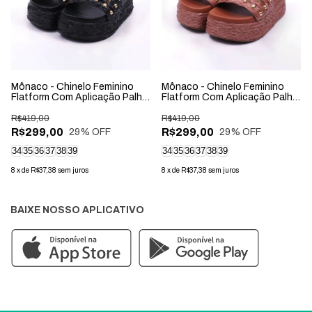
Mônaco - Chinelo Feminino
Mônaco - Chinelo Feminino
Flatform Com Aplicação Palha
Flatform Com Aplicação Palha
Preto
Marrom
R$419,00
R$419,00
R$299,00
R$299,00
29
% OFF
29
% OFF
34
35
36
37
38
39
34
35
36
37
38
39
8
x
de
R$37,38
sem juros
8
x
de
R$37,38
sem juros
BAIXE NOSSO APLICATIVO