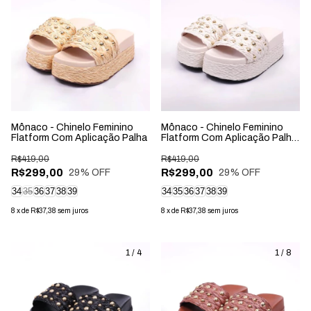
Mônaco - Chinelo Feminino
Mônaco - Chinelo Feminino
Flatform Com Aplicação Palha
Flatform Com Aplicação Palha
Off-White
R$419,00
R$419,00
R$299,00
R$299,00
29
% OFF
29
% OFF
34
35
36
37
38
39
34
35
36
37
38
39
8
x
de
R$37,38
sem juros
8
x
de
R$37,38
sem juros
1
/
4
1
/
8