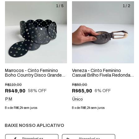
1
/
5
1
/
2
Marrocos - Cinto Feminino
Veneza - Cinto Feminino
Boho Country Disco Grande
Casual Brilho Fivela Redonda
Preto
Prata Velho
R$119,00
R$69,90
R$49,90
R$65,90
58
% OFF
6
% OFF
P
M
Único
8
x
de
R$6,24
sem juros
8
x
de
R$8,24
sem juros
BAIXE NOSSO APLICATIVO