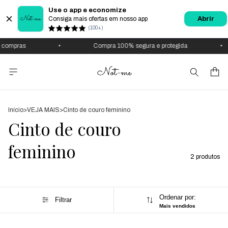
Use o app e economize
Consiga mais ofertas em nosso app
Abrir
(100+)
 compras
•
Compra 100% segura e protegida
•
Início
>
VEJA MAIS
>
Cinto de couro feminino
Cinto de couro
feminino
2 produtos
Ordenar por:
Filtrar
Mais vendidos