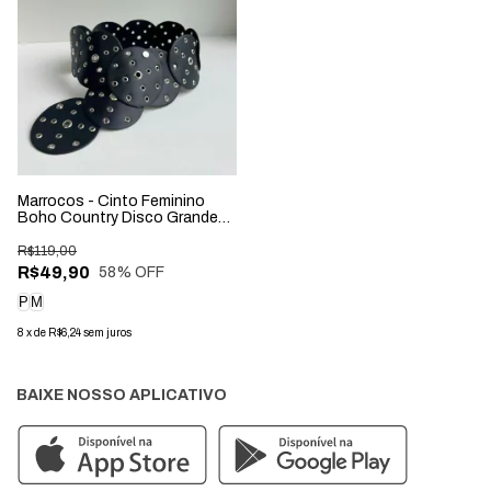
Marrocos - Cinto Feminino
Boho Country Disco Grande
Preto
R$119,00
R$49,90
58
% OFF
P
M
8
x
de
R$6,24
sem juros
BAIXE NOSSO APLICATIVO