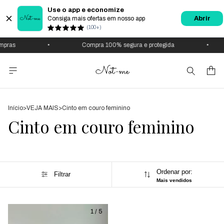
Use o app e economize
Consiga mais ofertas em nosso app
Abrir
(100+)
mpras
•
Compra 100% segura e protegida
•
Início
>
VEJA MAIS
>
Cinto em couro feminino
Cinto em couro feminino
Ordenar por:
Filtrar
Mais vendidos
1
/
5