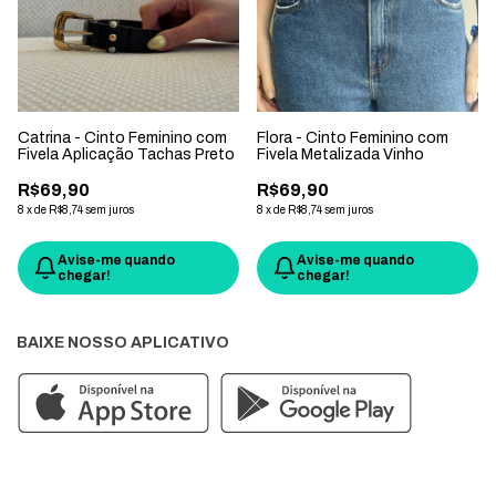
Catrina - Cinto Feminino com
Flora - Cinto Feminino com
Fivela Aplicação Tachas Preto
Fivela Metalizada Vinho
R$69,90
R$69,90
8
x
de
R$8,74
sem juros
8
x
de
R$8,74
sem juros
Avise-me quando
Avise-me quando
chegar!
chegar!
BAIXE NOSSO APLICATIVO