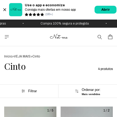
Use o app e economize
Consiga mais ofertas em nosso app
Abrir
(100+)
•
Compra 100% segura e protegida
•
Início
>
VEJA MAIS
>
Cinto
Cinto
4 produtos
Ordenar por:
Filtrar
Mais vendidos
1
/
5
1
/
2