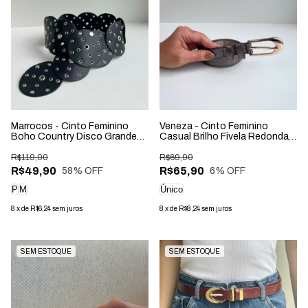
Marrocos - Cinto Feminino
Veneza - Cinto Feminino
Boho Country Disco Grande
Casual Brilho Fivela Redonda
Preto
Prata Velho
R$119,00
R$69,90
R$49,90
R$65,90
58
% OFF
6
% OFF
P
M
Único
8
x
de
R$6,24
sem juros
8
x
de
R$8,24
sem juros
SEM ESTOQUE
SEM ESTOQUE