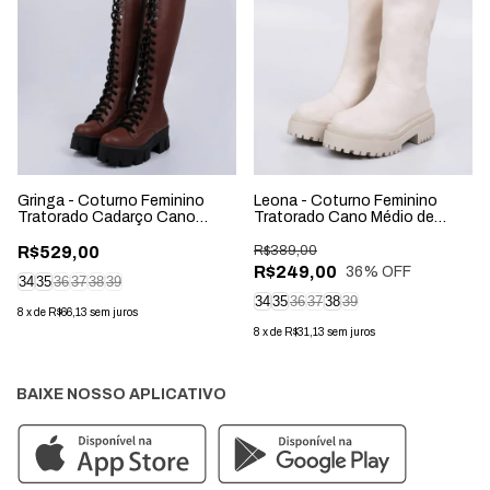
Gringa - Coturno Feminino
Leona - Coturno Feminino
Tratorado Cadarço Cano
Tratorado Cano Médio de
Longo Marrom
Zíper Off-White
R$529,00
R$389,00
R$249,00
36
% OFF
34
35
36
37
38
39
34
35
36
37
38
39
8
x
de
R$66,13
sem juros
8
x
de
R$31,13
sem juros
BAIXE NOSSO APLICATIVO