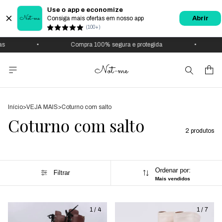
Use o app e economize
Consiga mais ofertas em nosso app
Abrir
(100+)
s
•
Compra 100% segura e protegida
•
Início
>
VEJA MAIS
>
Coturno com salto
Coturno com salto
2 produtos
Ordenar por:
Filtrar
Mais vendidos
1
/
4
1
/
7