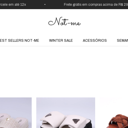
le em até 12x
•
Frete grátis em compras acima de R$ 299
EST SELLERS NOT-ME
WINTER SALE
ACESSÓRIOS
SEMA