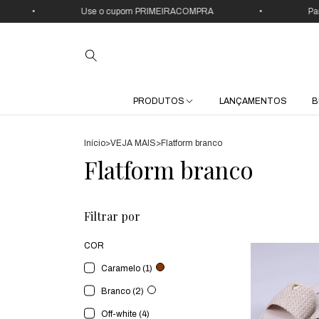
•
Use o cupom PRIMEIRACOMPRA
•
Parce
PRODUTOS
LANÇAMENTOS
B
Início
>
VEJA MAIS
>
Flatform branco
Flatform branco
Filtrar por
COR
Caramelo (1)
Branco (2)
Off-white (4)