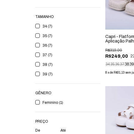
TAMANHO
34 (7)
35 (7)
Capri - Flatfo
Aplicação Pal
36 (7)
R$319,00
37 (7)
R$249,00
2
34
35
36
37
38
39
38 (7)
8
x
de
R$31,13
sem j
39 (7)
GÊNERO
Feminino (1)
PREÇO
De
Até