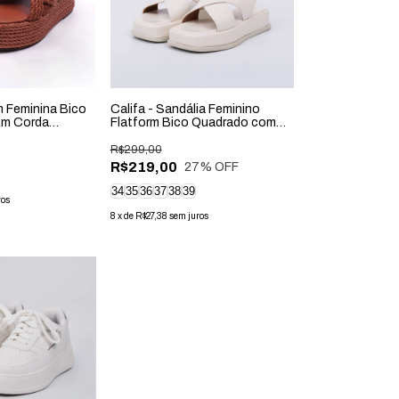
m Feminina Bico
Califa - Sandália Feminino
Em Corda
Flatform Bico Quadrado com
Tira Off-White
R$299,00
R$219,00
27
% OFF
34
35
36
37
38
39
ros
8
x
de
R$27,38
sem juros