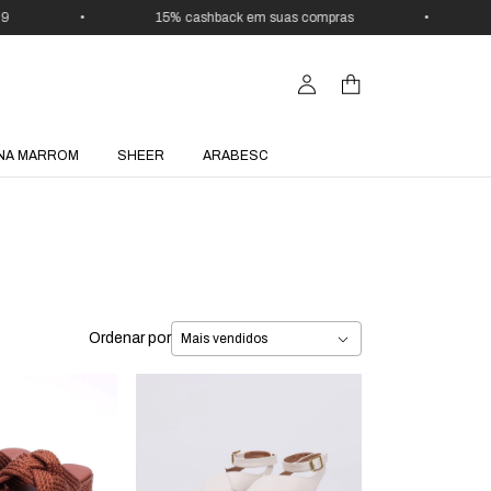
•
15% cashback em suas compras
•
C
NA MARROM
SHEER
ARABESC
Ordenar por