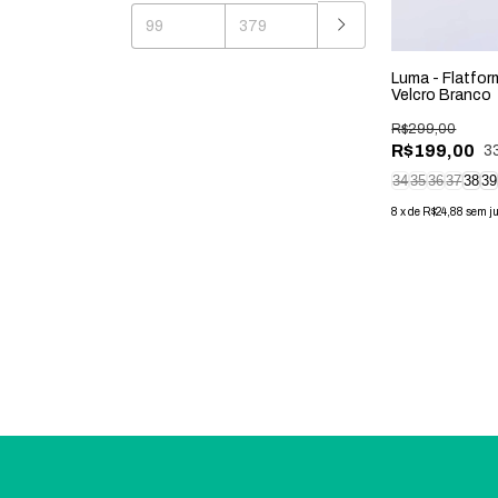
Luma - Flatfo
Velcro Branco
R$299,00
R$199,00
3
34
35
36
37
38
39
8
x
de
R$24,88
sem j