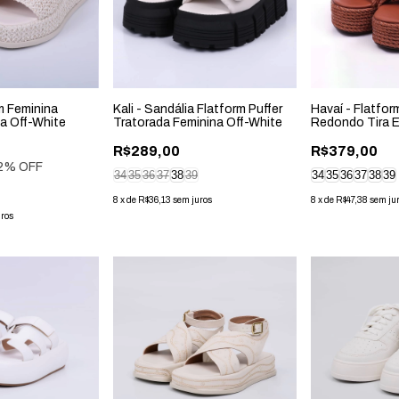
rm Feminina
Kali - Sandália Flatform Puffer
Havaí - Flatfor
ha Off-White
Tratorada Feminina Off-White
Redondo Tira 
Caramelo
R$289,00
R$379,00
2
% OFF
34
35
36
37
38
39
34
35
36
37
38
39
8
x
de
R$36,13
sem juros
8
x
de
R$47,38
sem ju
uros