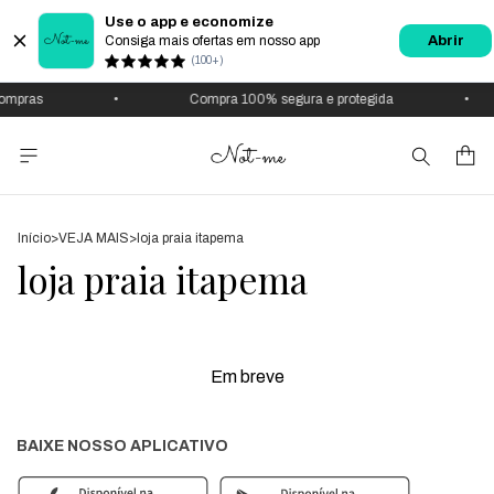
Use o app e economize
Consiga mais ofertas em nosso app
Abrir
(100+)
ompras
•
Compra 100% segura e protegida
•
Início
>
VEJA MAIS
>
loja praia itapema
loja praia itapema
Em breve
BAIXE NOSSO APLICATIVO