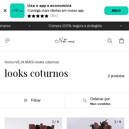
Use o app e economize
Consiga mais ofertas em nosso app
Abrir
(100+)
mpras
•
Compra 100% segura e protegida
•
Início
>
VEJA MAIS
>
looks coturnos
looks coturnos
2 produtos
Ordenar por:
Filtrar
Mais vendidos
1
/
4
1
/
4