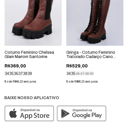
Coturno Feminino Chelsea
Gringa - Coturno Feminino
Glam Marrom Santorine
Tratorado Cadarço Cano
Longo Marrom
R$369,00
R$529,00
34
35
36
37
38
39
34
35
36
37
38
39
8
x
de
R$46,13
sem juros
8
x
de
R$66,13
sem juros
BAIXE NOSSO APLICATIVO