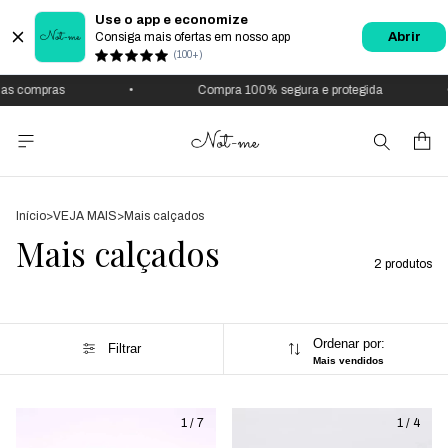
Use o app e economize
Consiga mais ofertas em nosso app
Abrir
(100+)
ompras
•
Compra 100% segura e protegida
•
Início
>
VEJA MAIS
>
Mais calçados
Mais calçados
2 produtos
Ordenar por:
Filtrar
Mais vendidos
1
/
7
1
/
4