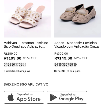
Maldivas - Tamanco Feminino
Aspen - Mocassim Feminino
Bico Quadrado Aplicação
Vazado com Aplicação Cinza
Palha Off-White
R$289,00
R$309,00
R$199,00
R$149,00
31
% OFF
52
% OFF
34
35
36
37
38
39
34
35
36
37
38
39
8
x
de
R$24,88
sem juros
8
x
de
R$18,63
sem juros
BAIXE NOSSO APLICATIVO