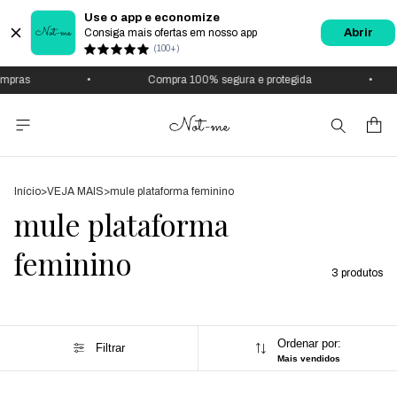
Use o app e economize
Consiga mais ofertas em nosso app
Abrir
(100+)
mpras
•
Compra 100% segura e protegida
•
Início
>
VEJA MAIS
>
mule plataforma feminino
mule plataforma
feminino
3 produtos
Ordenar por:
Filtrar
Mais vendidos