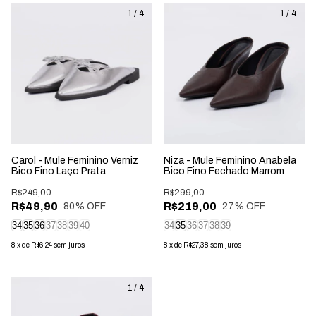
1
/
4
1
/
4
Carol - Mule Feminino Verniz
Niza - Mule Feminino Anabela
Bico Fino Laço Prata
Bico Fino Fechado Marrom
R$249,00
R$299,00
R$49,90
R$219,00
80
% OFF
27
% OFF
34
35
36
37
38
39
40
34
35
36
37
38
39
8
x
de
R$6,24
sem juros
8
x
de
R$27,38
sem juros
1
/
4