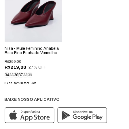
Niza - Mule Feminino Anabela
Bico Fino Fechado Vermelho
R$299,00
R$219,00
27
% OFF
34
35
36
37
38
39
8
x
de
R$27,38
sem juros
BAIXE NOSSO APLICATIVO