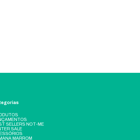
tegorias
ODUTOS
NÇAMENTOS
ST SELLERS NOT-ME
NTER SALE
ESSÓRIOS
MANA MARROM