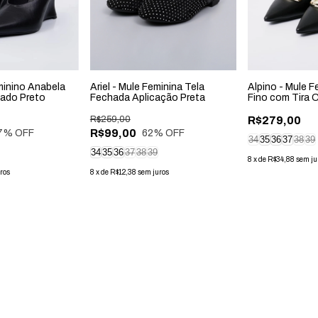
minino Anabela
Ariel - Mule Feminina Tela
Alpino - Mule F
hado Preto
Fechada Aplicação Preta
Fino com Tira 
Preto
R$259,00
R$279,00
R$99,00
7
% OFF
62
% OFF
34
35
36
37
38
39
34
35
36
37
38
39
8
x
de
R$34,88
sem ju
ros
8
x
de
R$12,38
sem juros