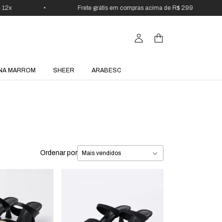
2x
•
Frete grátis em compras acima de R$ 299
•
NA MARROM
SHEER
ARABESC
Ordenar por