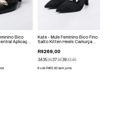
eminino Bico
Kate - Mule Feminino Bico Fino
Central Aplicação
Salto Kitten Heels Camurça
Preto
R$269,00
34
35
36
37
38
39
33
40
ros
8
x
de
R$33,63
sem juros