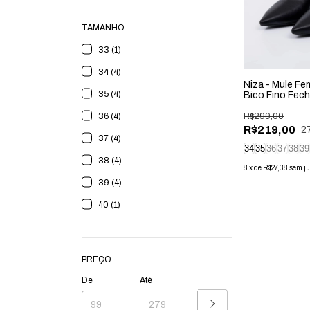
TAMANHO
33 (1)
34 (4)
Niza - Mule Fe
35 (4)
Bico Fino Fec
36 (4)
R$299,00
R$219,00
2
37 (4)
34
35
36
37
38
39
38 (4)
8
x
de
R$27,38
sem ju
39 (4)
40 (1)
PREÇO
De
Até