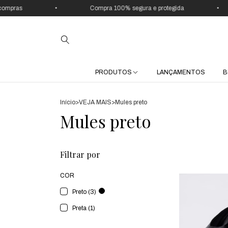
mpras
•
Compra 100% segura e protegida
•
PRODUTOS
LANÇAMENTOS
B
Início
>
VEJA MAIS
>
Mules preto
Mules preto
Filtrar por
COR
Preto (3)
Preta (1)