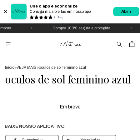
Use o app e economize
Consiga mais ofertas em nosso app
Abrir
(100+)
mpras
•
Compra 100% segura e protegida
•
Início
>
VEJA MAIS
>
oculos de sol feminino azul
oculos de sol feminino azul
Em breve
BAIXE NOSSO APLICATIVO