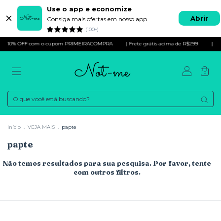
Use o app e economize
Abrir
Consiga mais ofertas em nosso app
(100+)
10% OFF com o cupom PRIMEIRACOMPRA
| Frete grátis acima de R$299
|
0
Início
.
VEJA MAIS
.
papte
papte
Não temos resultados para sua pesquisa. Por favor, tente
com outros filtros.