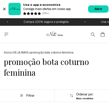
Use o app e economize
Consiga mais ofertas em nosso app
Abrir
(100+)
•
Compra 100% segura e protegida
•
Use o
Início
>
VEJA MAIS
>
promoção bota coturno feminina
promoção bota coturno
feminina
Ordenar por:
Filtrar
Mais vendidos