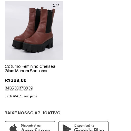
1
/
4
Coturno Feminino Chelsea
Glam Marrom Santorine
R$369,00
34
35
36
37
38
39
8
x
de
R$46,13
sem juros
BAIXE NOSSO APLICATIVO