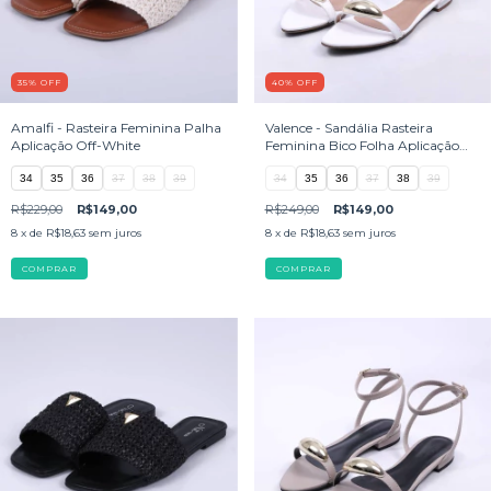
35
%
OFF
40
%
OFF
Amalfi - Rasteira Feminina Palha
Valence - Sandália Rasteira
Aplicação Off-White
Feminina Bico Folha Aplicação
Branca
34
35
36
37
38
39
34
35
36
37
38
39
R$229,00
R$149,00
R$249,00
R$149,00
8
x de
R$18,63
sem juros
8
x de
R$18,63
sem juros
COMPRAR
COMPRAR