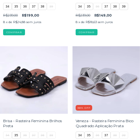
Preta
34
35
36
37
38
39
34
35
36
37
38
39
R$239,00
R$199,00
R$239,00
R$149,00
8
x de
R$24,88
sem juros
8
x de
R$18,63
sem juros
COMPRAR
COMPRAR
38
%
OFF
Brisa - Rasteira Feminina Brilhos
Veneza - Rasteira Feminina Bico
Preta
Quadrado Aplicação Prata
34
35
36
37
38
39
34
35
36
37
38
39