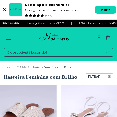
Use o app e economize
Abrir
Consiga mais ofertas em nosso app
(100+)
COMPRA
| Frete grátis acima de R$299
|
10% OFF com o cupom PRIMEIRA
0
Início
.
VEJA MAIS
.
Rasteira Feminina com Brilho
Rasteira Feminina com Brilho
FILTRAR