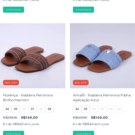
COMPRAR
COMPRAR
38
%
OFF
35
%
OFF
Florença - Rasteira Feminina
Amalfi - Rasteira Feminina Palha
Brilho Marrom
Aplicação Azul
34
35
36
37
38
39
34
35
36
37
38
39
R$239,00
R$149,00
R$229,00
R$149,00
8
x de
R$18,63
sem juros
8
x de
R$18,63
sem juros
COMPRAR
COMPRAR