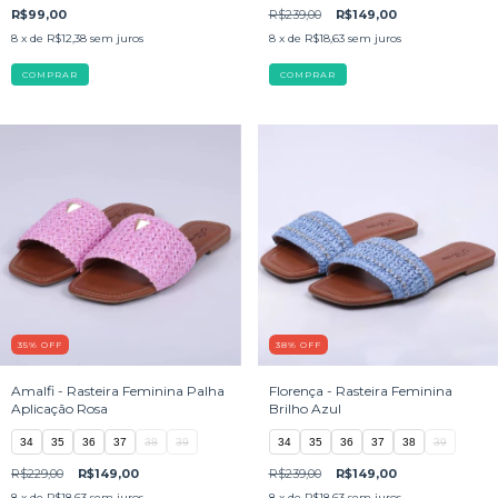
R$99,00
R$239,00
R$149,00
8
x de
R$12,38
sem juros
8
x de
R$18,63
sem juros
COMPRAR
COMPRAR
35
%
OFF
38
%
OFF
Amalfi - Rasteira Feminina Palha
Florença - Rasteira Feminina
Aplicação Rosa
Brilho Azul
34
35
36
37
38
39
34
35
36
37
38
39
R$229,00
R$149,00
R$239,00
R$149,00
8
x de
R$18,63
sem juros
8
x de
R$18,63
sem juros