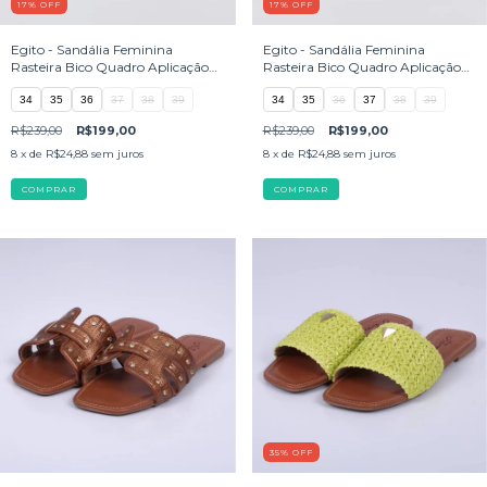
17
%
OFF
17
%
OFF
Egito - Sandália Feminina
Egito - Sandália Feminina
Rasteira Bico Quadro Aplicação
Rasteira Bico Quadro Aplicação
Marrom
Cinza
34
35
36
37
38
39
34
35
36
37
38
39
R$239,00
R$199,00
R$239,00
R$199,00
8
x de
R$24,88
sem juros
8
x de
R$24,88
sem juros
COMPRAR
COMPRAR
35
%
OFF