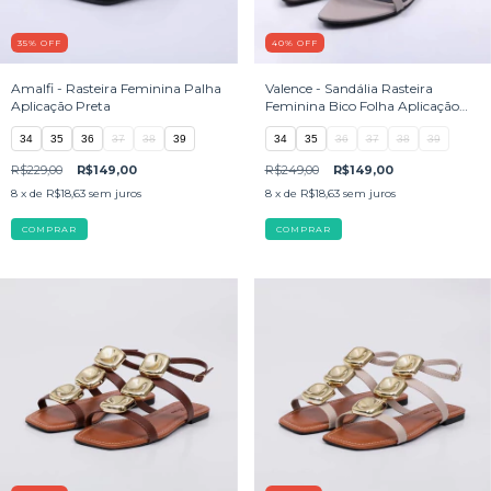
35
%
OFF
40
%
OFF
Amalfi - Rasteira Feminina Palha
Valence - Sandália Rasteira
Aplicação Preta
Feminina Bico Folha Aplicação
Cinza
34
35
36
37
38
39
34
35
36
37
38
39
R$229,00
R$149,00
R$249,00
R$149,00
8
x de
R$18,63
sem juros
8
x de
R$18,63
sem juros
COMPRAR
COMPRAR