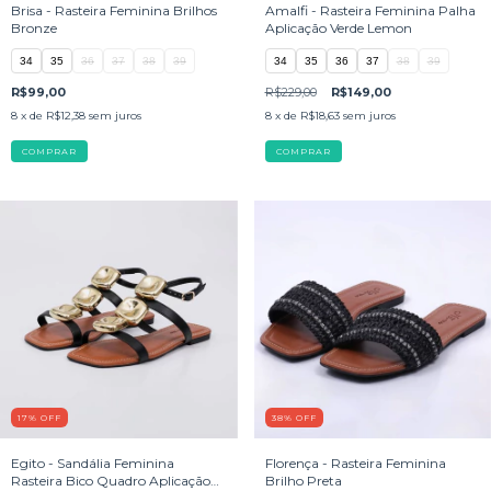
Brisa - Rasteira Feminina Brilhos
Amalfi - Rasteira Feminina Palha
Bronze
Aplicação Verde Lemon
34
35
36
37
38
39
34
35
36
37
38
39
R$99,00
R$229,00
R$149,00
8
x de
R$12,38
sem juros
8
x de
R$18,63
sem juros
COMPRAR
COMPRAR
17
%
OFF
38
%
OFF
Egito - Sandália Feminina
Florença - Rasteira Feminina
Rasteira Bico Quadro Aplicação
Brilho Preta