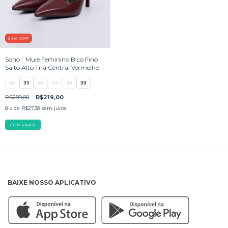
24
%
OFF
Soho - Mule Feminino Bico Fino
Salto Alto Tira Central Vermelho
34
35
36
37
38
39
R$289,00
R$219,00
8
x de
R$27,38
sem juros
COMPRAR
BAIXE NOSSO APLICATIVO