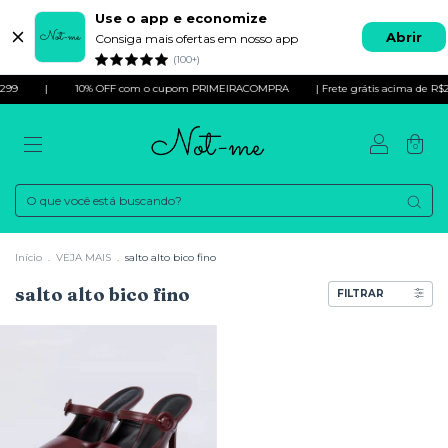
Use o app e economize
Abrir
Consiga mais ofertas em nosso app
(100+)
99
|
10% OFF com o cupom PRIMEIRACOMPRA
| Frete grátis acima de R$2
0
Início
.
VEJA MAIS
.
salto alto bico fino
salto alto bico fino
FILTRAR