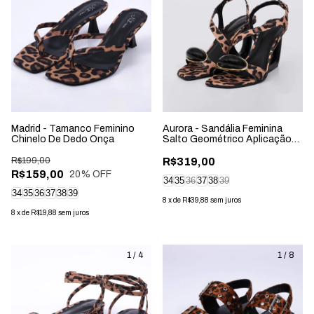
Madrid - Tamanco Feminino
Aurora - Sandália Feminina
Chinelo De Dedo Onça
Salto Geométrico Aplicação
Onça
R$199,00
R$319,00
R$159,00
20
% OFF
34
35
36
37
38
39
34
35
36
37
38
39
8
x
de
R$39,88
sem juros
8
x
de
R$19,88
sem juros
1
/
4
1
/
8