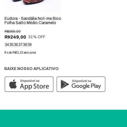
Eudora - Sandália Not-me Bico
Folha Salto Médio Caramelo
R$359,00
R$249,00
31
% OFF
34
35
36
37
38
39
8
x
de
R$31,13
sem juros
BAIXE NOSSO APLICATIVO