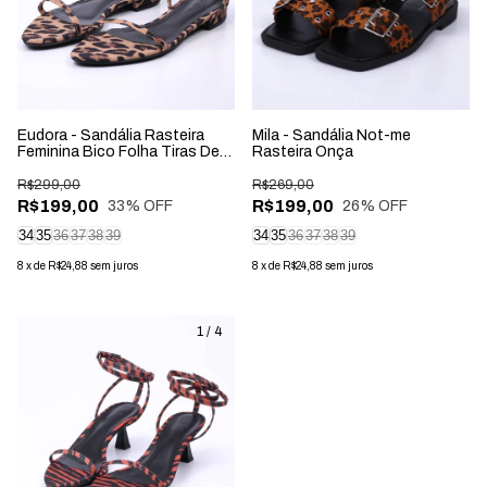
Eudora - Sandália Rasteira
Mila - Sandália Not-me
Feminina Bico Folha Tiras De
Rasteira Onça
Amarração Onça
R$299,00
R$269,00
R$199,00
R$199,00
33
% OFF
26
% OFF
34
35
36
37
38
39
34
35
36
37
38
39
8
x
de
R$24,88
sem juros
8
x
de
R$24,88
sem juros
1
/
4