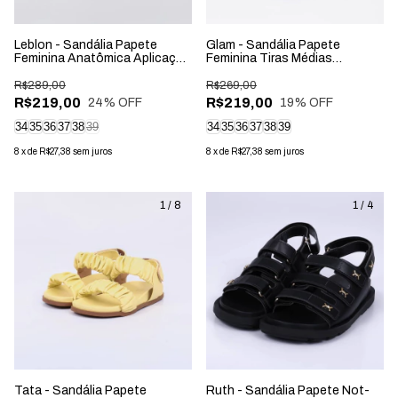
Leblon - Sandália Papete
Glam - Sandália Papete
Feminina Anatômica Aplicação
Feminina Tiras Médias
na Tira Preta
Aplicação Fivela Onça
R$289,00
R$269,00
R$219,00
R$219,00
24
% OFF
19
% OFF
34
35
36
37
38
39
34
35
36
37
38
39
8
x
de
R$27,38
sem juros
8
x
de
R$27,38
sem juros
1
/
8
1
/
4
Tata - Sandália Papete
Ruth - Sandália Papete Not-