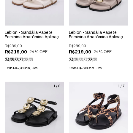
Leblon - Sandália Papete
Leblon - Sandália Papete
Feminina Anatômica Aplicação
Feminina Anatômica Aplicação
na Tira Off-White
na Tira Cinza
R$289,00
R$289,00
R$219,00
R$219,00
24
% OFF
24
% OFF
34
35
36
37
38
39
34
35
36
37
38
39
8
x
de
R$27,38
sem juros
8
x
de
R$27,38
sem juros
1
/
8
1
/
7