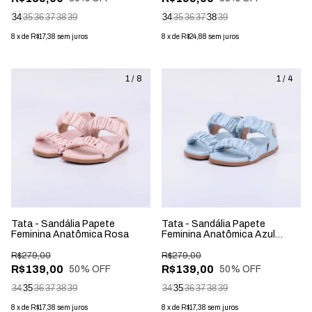
34
35
36
37
38
39
34
35
36
37
38
39
8
x
de
R$17,38
sem juros
8
x
de
R$24,88
sem juros
1
/
8
1
/
4
Tata - Sandália Papete
Tata - Sandália Papete
Feminina Anatômica Rosa
Feminina Anatômica Azul
Claro
R$279,00
R$279,00
R$139,00
R$139,00
50
% OFF
50
% OFF
34
35
36
37
38
39
34
35
36
37
38
39
8
x
de
R$17,38
sem juros
8
x
de
R$17,38
sem juros