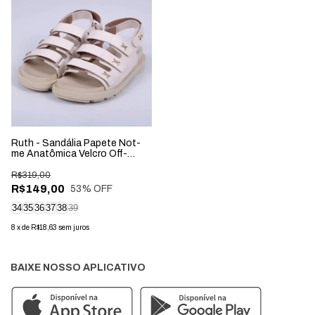
Ruth - Sandália Papete Not-
me Anatômica Velcro Off-
White
R$319,00
R$149,00
53
% OFF
34
35
36
37
38
39
8
x
de
R$18,63
sem juros
BAIXE NOSSO APLICATIVO