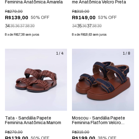
Feminina Anatômica Amarela
me Anatômica Velcro Preta
R$279,00
R$319,00
R$139,00
R$149,00
50
% OFF
53
% OFF
34
35
36
37
38
39
34
35
36
37
38
39
8
x
de
R$17,38
sem juros
8
x
de
R$18,63
sem juros
1
/
4
1
/
8
Tata - Sandália Papete
Moscou - Sandália Papete
Feminina Anatômica Marrom
Feminina Flatform Velcro
Jeans
R$279,00
R$319,00
R$139,00
R$199,00
50
% OFF
38
% OFF