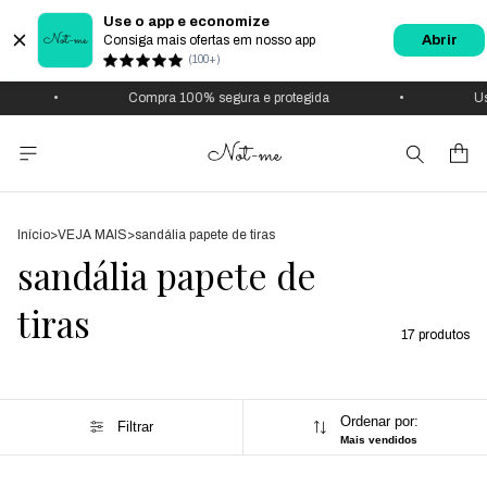
Use o app e economize
Consiga mais ofertas em nosso app
Abrir
(100+)
•
Compra 100% segura e protegida
•
Use 
Início
>
VEJA MAIS
>
sandália papete de tiras
sandália papete de
tiras
17 produtos
Ordenar por:
Filtrar
Mais vendidos