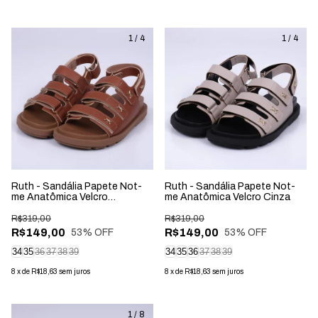
1
/
4
1
/
4
Ruth - Sandália Papete Not-
Ruth - Sandália Papete Not-
me Anatômica Velcro
me Anatômica Velcro Cinza
Caramelo
R$319,00
R$319,00
R$149,00
R$149,00
53
% OFF
53
% OFF
34
35
36
37
38
39
34
35
36
37
38
39
8
x
de
R$18,63
sem juros
8
x
de
R$18,63
sem juros
1
/
8