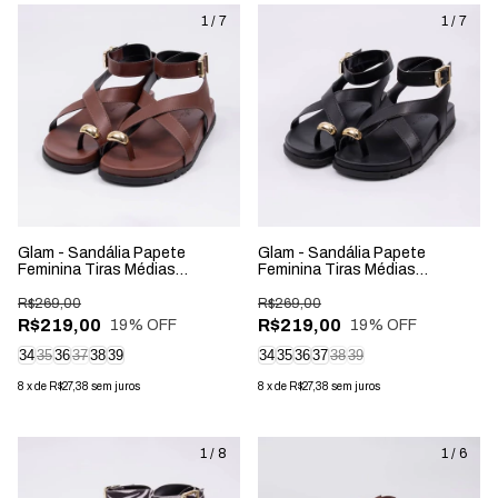
1
/
7
1
/
7
Glam - Sandália Papete
Glam - Sandália Papete
Feminina Tiras Médias
Feminina Tiras Médias
Aplicação Fivela Marrom
Aplicação Fivela Preta
R$269,00
R$269,00
R$219,00
R$219,00
19
% OFF
19
% OFF
34
35
36
37
38
39
34
35
36
37
38
39
8
x
de
R$27,38
sem juros
8
x
de
R$27,38
sem juros
1
/
8
1
/
6