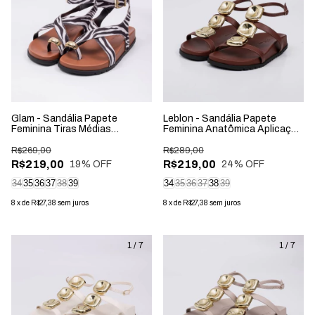
Glam - Sandália Papete
Leblon - Sandália Papete
Feminina Tiras Médias
Feminina Anatômica Aplicação
Aplicação Fivela Zebra
na Tira Marrom
R$269,00
R$289,00
R$219,00
R$219,00
19
% OFF
24
% OFF
34
35
36
37
38
39
34
35
36
37
38
39
8
x
de
R$27,38
sem juros
8
x
de
R$27,38
sem juros
1
/
7
1
/
7