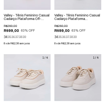
Valley - Tênis Feminino Casual
Valley - Tênis Feminino Casual
Cadarço Plataforma Off-
Cadarço Plataforma
white/Dourado
Branco/Verde
R$269,00
R$269,00
R$99,00
R$99,00
63
% OFF
63
% OFF
34
35
36
37
38
39
34
35
36
37
38
39
8
x
de
R$12,38
sem juros
8
x
de
R$12,38
sem juros
1
/
4
1
/
4