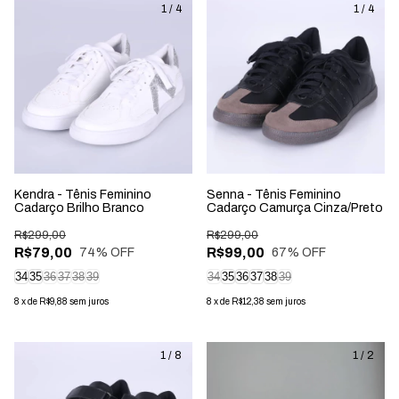
1
/
4
1
/
4
Kendra - Tênis Feminino
Senna - Tênis Feminino
Cadarço Brilho Branco
Cadarço Camurça Cinza/Preto
R$299,00
R$299,00
R$79,00
R$99,00
74
% OFF
67
% OFF
34
35
36
37
38
39
34
35
36
37
38
39
8
x
de
R$9,88
sem juros
8
x
de
R$12,38
sem juros
1
/
8
1
/
2