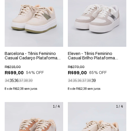
Barcelona - Tênis Feminino
Eleven - Tênis Feminino
Casual Cadarço Plataforma
Casual Brilho Plataforma
Off-white/Verde
Branco/Cinza
R$215,00
R$279,00
R$99,00
R$99,00
54
% OFF
65
% OFF
34
35
36
37
38
39
34
35
36
37
38
39
8
x
de
R$12,38
sem juros
8
x
de
R$12,38
sem juros
1
/
4
1
/
4