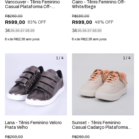
Vancouver - Tênis Feminino
Cairo - Tênis Feminino Off-
Casual Plataforma Off-
White/Bege
White/Nude
R$269,00
R$189,00
R$99,00
R$99,00
63
% OFF
48
% OFF
34
35
36
37
38
39
34
35
36
37
38
39
8
x
de
R$12,38
sem juros
8
x
de
R$12,38
sem juros
1
/
4
1
/
4
Lana - Tênis Feminino Velcro
Sunset - Tênis Feminino
Prata Velho
Casual Cadarço Plataforma
Off-White/Nectar
R$299,00
R$269,00