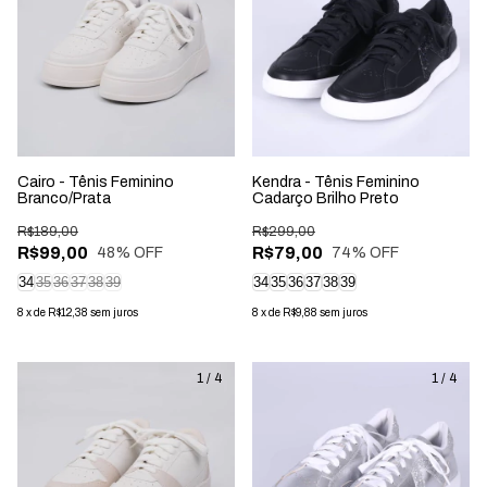
Cairo - Tênis Feminino
Kendra - Tênis Feminino
Branco/Prata
Cadarço Brilho Preto
R$189,00
R$299,00
R$99,00
R$79,00
48
% OFF
74
% OFF
34
35
36
37
38
39
34
35
36
37
38
39
8
x
de
R$12,38
sem juros
8
x
de
R$9,88
sem juros
1
/
4
1
/
4