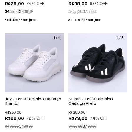
R$79,00
R$99,00
74
% OFF
63
% OFF
34
35
36
37
38
39
34
35
36
37
38
39
8
x
de
R$9,88
sem juros
8
x
de
R$12,38
sem juros
1
/
4
1
/
8
Joy - Tênis Feminino Cadarço
Suzan - Tênis Feminino
Branco
Cadarço Preto
R$359,00
R$299,00
R$99,00
R$79,00
72
% OFF
74
% OFF
34
35
36
37
38
39
34
35
36
37
38
39