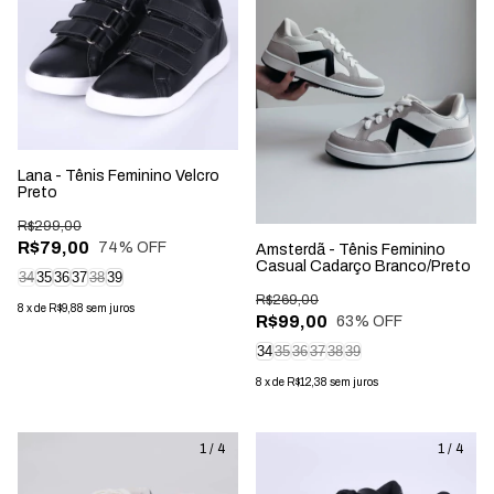
Lana - Tênis Feminino Velcro
Preto
R$299,00
R$79,00
74
% OFF
Amsterdã - Tênis Feminino
Casual Cadarço Branco/Preto
34
35
36
37
38
39
R$269,00
8
x
de
R$9,88
sem juros
R$99,00
63
% OFF
34
35
36
37
38
39
8
x
de
R$12,38
sem juros
1
/
4
1
/
4