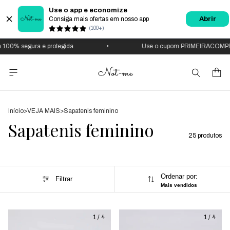
Use o app e economize
Consiga mais ofertas em nosso app
Abrir
(100+)
% segura e protegida
•
Use o cupom PRIMEIRACOMPRA
Início
>
VEJA MAIS
>
Sapatenis feminino
Sapatenis feminino
25 produtos
Ordenar por:
Filtrar
Mais vendidos
1
/
4
1
/
4