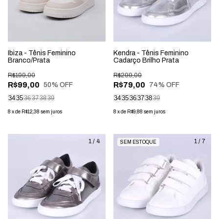
Ibiza - Tênis Feminino
Kendra - Tênis Feminino
Branco/Prata
Cadarço Brilho Prata
R$199,00
R$299,00
R$99,00
R$79,00
50
% OFF
74
% OFF
34
35
36
37
38
39
34
35
36
37
38
39
8
x
de
R$12,38
sem juros
8
x
de
R$9,88
sem juros
1
/
4
1
/
7
SEM ESTOQUE