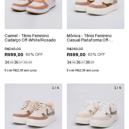
Carmel - Tênis Feminino
Mônica - Tênis Feminino
Cadarço Off-White/Rosado
Casual Plataforma Off-
White/Bronze
R$249,00
R$269,00
R$99,00
R$99,00
60
% OFF
63
% OFF
34
35
36
37
38
39
34
35
36
37
38
39
8
x
de
R$12,38
sem juros
8
x
de
R$12,38
sem juros
1
/
4
1
/
4