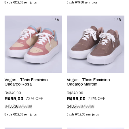
8
x
de
R$12,38
sem juros
8
x
de
R$9,88
sem juros
1
/
4
1
/
8
Vegas - Tênis Feminino
Vegas - Tênis Feminino
Cadarço Rosa
Cadarço Marrom
R$349,00
R$349,00
R$99,00
R$99,00
72
% OFF
72
% OFF
34
35
36
37
38
39
34
35
36
37
38
39
8
x
de
R$12,38
sem juros
8
x
de
R$12,38
sem juros