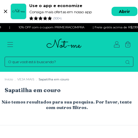
Use o app e economize
Abrir
Consiga mais ofertas em nosso app
(100+)
|
10% OFF com o cupom PRIMEIRACOMPRA
| Frete grátis acima de R$299
0
Início
.
VEJA MAIS
.
Sapatilha em couro
Sapatilha em couro
Não temos resultados para sua pesquisa. Por favor, tente
com outros filtros.