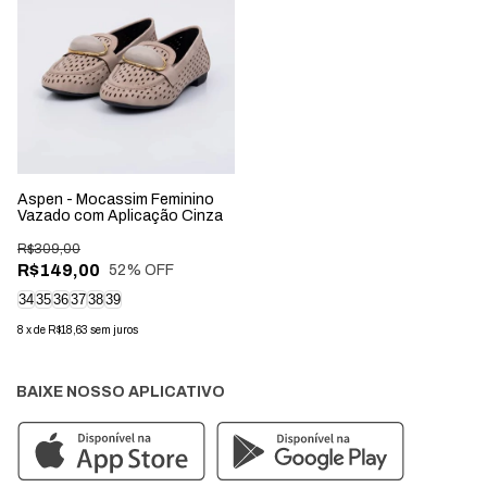
Aspen - Mocassim Feminino
Vazado com Aplicação Cinza
R$309,00
R$149,00
52
% OFF
34
35
36
37
38
39
8
x
de
R$18,63
sem juros
BAIXE NOSSO APLICATIVO