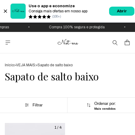
Use o app e economize
Consiga mais ofertas em nosso app
Abrir
(100+)
pras
•
Compra 100% segura e protegida
•
Início
>
VEJA MAIS
>
Sapato de salto baixo
Sapato de salto baixo
Ordenar por:
Filtrar
Mais vendidos
1
/
4