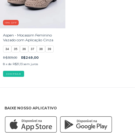
19
%
OFF
Aspen - Mocassim Feminino
Vazado com Aplicação Cinza
34
35
36
37
38
39
R$309,00
R$249,00
8
x de
R$31,13
sem juros
COMPRAR
BAIXE NOSSO APLICATIVO