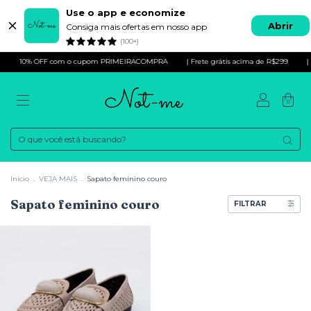
Use o app e economize
Abrir
Consiga mais ofertas em nosso app
(100+)
10% OFF com o cupom PRIMEIRACOMPRA
| Frete grátis acima de R$299
|
0
Início
.
VEJA MAIS
.
Sapato feminino couro
Sapato feminino couro
FILTRAR