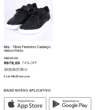
Mia - Tênis Feminino Cadarço
Velcro Preto
R$299,00
R$79,00
74
% OFF
34
35
36
37
38
39
8
x
de
R$9,88
sem juros
BAIXE NOSSO APLICATIVO