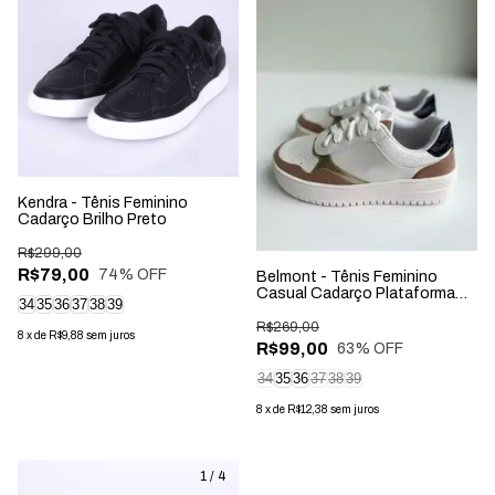
Kendra - Tênis Feminino
Cadarço Brilho Preto
R$299,00
R$79,00
74
% OFF
Belmont - Tênis Feminino
Casual Cadarço Plataforma
34
35
36
37
38
39
Branco/Rosado
R$269,00
8
x
de
R$9,88
sem juros
R$99,00
63
% OFF
34
35
36
37
38
39
8
x
de
R$12,38
sem juros
1
/
4