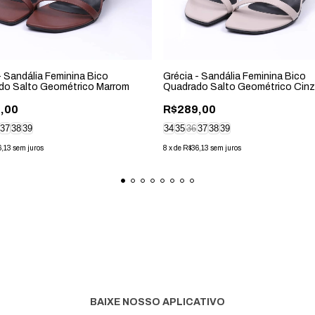
- Sandália Feminina Bico
Grécia - Sandália Feminina Bico
do Salto Geométrico Marrom
Quadrado Salto Geométrico Cin
,00
R$289,00
37
38
39
34
35
36
37
38
39
6,13
sem juros
8
x
de
R$36,13
sem juros
BAIXE NOSSO APLICATIVO