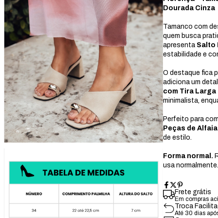
Dourada Cinza
Tamanco com desi
quem busca prati
apresenta
Salto
estabilidade e co
O destaque fica 
adiciona um deta
com Tira Larga
minimalista, enqu
Perfeito para c
Peças de Alfaia
de estilo.
Forma normal.
R
usa normalmente
Frete grátis
Em compras ac
Troca Facilit
Até 30 dias apó