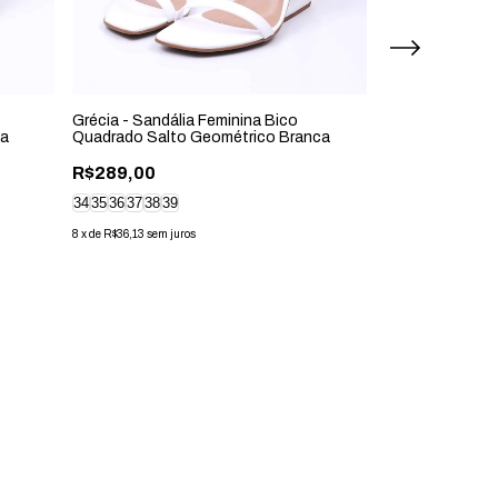
Grécia - Sandália Feminina Bico
Grécia - Sandál
za
Quadrado Salto Geométrico Branca
Quadrado Salto
R$289,00
R$289,00
8
x
de
R$36,13
sem jur
34
35
36
37
38
39
8
x
de
R$36,13
sem juros