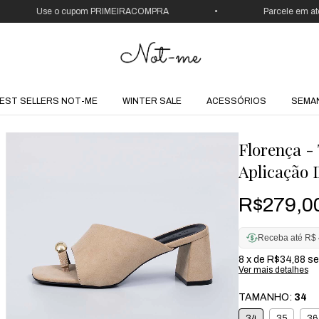
Use o cupom PRIMEIRACOMPRA
•
Parcele em até 12x
EST SELLERS NOT-ME
WINTER SALE
ACESSÓRIOS
SEMA
Florença -
Aplicação 
R$279,0
Receba até R$ 
8
x de
R$34,88
se
Ver mais detalhes
TAMANHO:
34
34
35
36