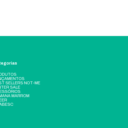
tegorias
ODUTOS
NÇAMENTOS
ST SELLERS NOT-ME
NTER SALE
ESSÓRIOS
MANA MARROM
EER
ABESC