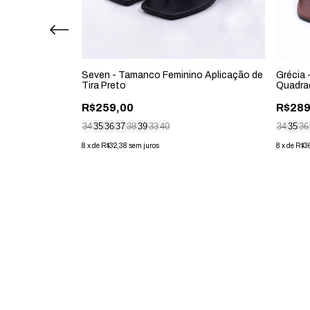
 Anatômica
Seven - Tamanco Feminino Aplicação de
Grécia 
Tira Preto
Quadra
R$259,00
R$289
34
35
36
37
38
39
33
40
34
35
36
8
x
de
R$32,38
sem juros
8
x
de
R$3