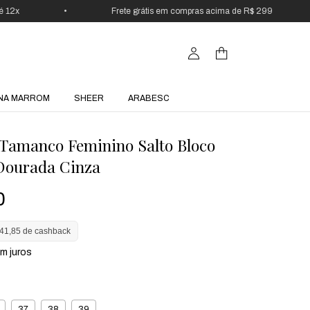
•
Frete grátis em compras acima de R$ 299
•
NA MARROM
SHEER
ARABESC
 Tamanco Feminino Salto Bloco
Dourada Cinza
0
41,85 de cashback
m juros
37
38
39