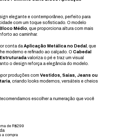
gn elegante e contemporâneo, perfeito para
cidade com um toque sofisticado. O modelo
 Bloco Médio
, que proporciona altura com mais
nforto ao caminhar.
por conta da
Aplicação Metálica no Dedal
, que
lhe moderno e refinado ao calçado. O
Cabedal
 Estruturada
valoriza o pé e traz um visual
anto o design reforça a elegância do modelo.
ompor produções com
Vestidos, Saias, Jeans ou
taria
, criando looks modernos, versáteis e cheios
ecomendamos escolher a numeração que você
.
ima de R$299
ada
s a compra