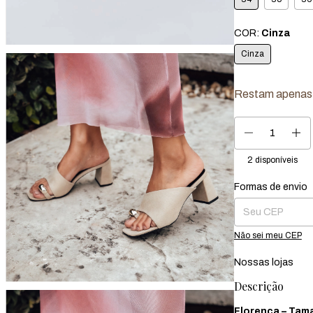
COR:
Cinza
Cinza
Restam apena
2
disponíveis
Formas de envio
Entregas para o CEP
Não sei meu CEP
Nossas lojas
Descrição
Florença – Tam