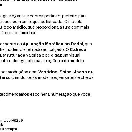
m
gn elegante e contemporâneo, perfeito para
cidade com um toque sofisticado. O modelo
 Bloco Médio
, que proporciona altura com mais
nforto ao caminhar.
por conta da
Aplicação Metálica no Dedal
, que
lhe moderno e refinado ao calçado. O
Cabedal
 Estruturada
valoriza o pé e traz um visual
anto o design reforça a elegância do modelo.
ompor produções com
Vestidos, Saias, Jeans ou
taria
, criando looks modernos, versáteis e cheios
ecomendamos escolher a numeração que você
.
ima de R$299
ada
s a compra