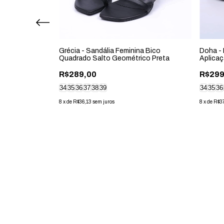
o Aplicação de
Grécia - Sandália Feminina Bico
Doha -
Quadrado Salto Geométrico Preta
Aplica
R$289,00
R$299
34
35
36
37
38
39
34
35
36
8
x
de
R$36,13
sem juros
8
x
de
R$3