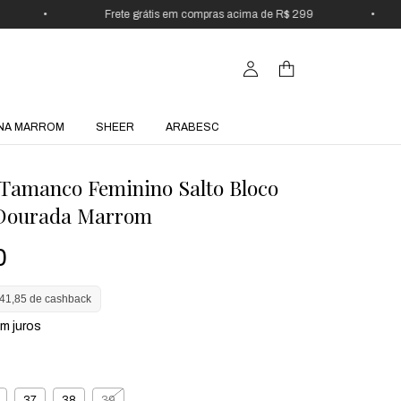
•
Frete grátis em compras acima de R$ 299
•
15
NA MARROM
SHEER
ARABESC
 Tamanco Feminino Salto Bloco
 Dourada Marrom
0
41,85 de cashback
m juros
37
38
39