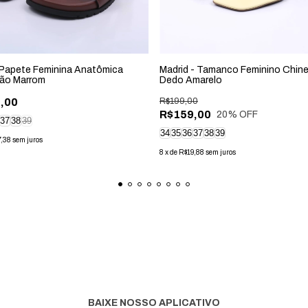
 Papete Feminina Anatômica
Madrid - Tamanco Feminino Chine
ção Marrom
Dedo Amarelo
,00
R$199,00
R$159,00
20
% OFF
37
38
39
34
35
36
37
38
39
7,38
sem juros
8
x
de
R$19,88
sem juros
BAIXE NOSSO APLICATIVO