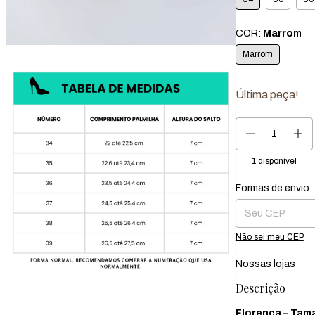
COR:
Marrom
Marrom
Última peça!
1
disponível
Formas de envio
Entregas para o CEP
Não sei meu CEP
Nossas lojas
Descrição
Florença – Tam