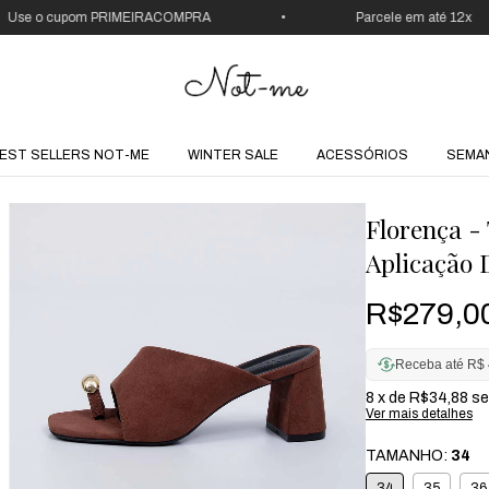
cupom PRIMEIRACOMPRA
•
Parcele em até 12x
EST SELLERS NOT-ME
WINTER SALE
ACESSÓRIOS
SEMA
Florença -
Aplicação
R$279,0
Receba até R$ 
8
x de
R$34,88
se
Ver mais detalhes
TAMANHO:
34
34
35
36