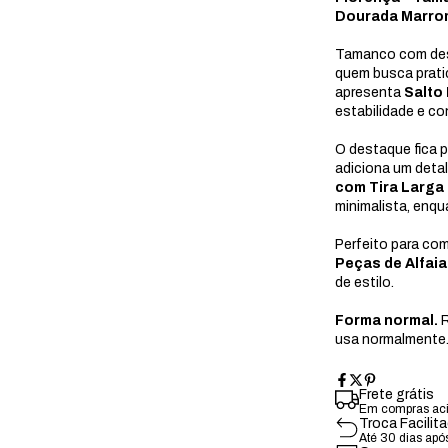
Dourada Marro
Tamanco com desi
quem busca prati
apresenta
Salto
estabilidade e co
O destaque fica 
adiciona um deta
com Tira Larga
minimalista, enqu
Perfeito para c
Peças de Alfaia
de estilo.
Forma normal.
R
usa normalmente
Frete grátis
Em compras ac
Troca Facilit
Até 30 dias apó