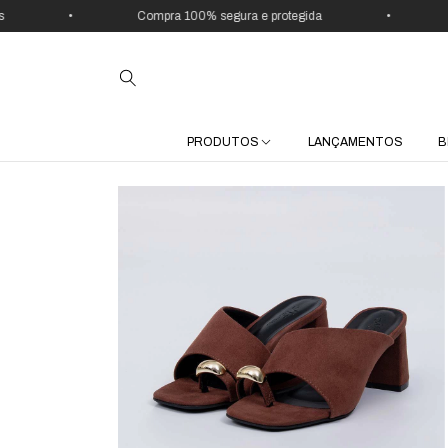
•
Compra 100% segura e protegida
•
Use o 
PRODUTOS
LANÇAMENTOS
B