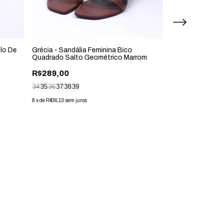
lo De
Grécia - Sandália Feminina Bico
Pity - Coturno 
Quadrado Salto Geométrico Marrom
Corrente Preto
R$289,00
R$449,00
R$405,00
10
34
35
36
37
38
39
8
x
de
R$50,63
sem jur
8
x
de
R$36,13
sem juros