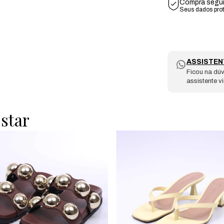
Compra segu
Seus dados pro
ASSISTEN
Ficou na dúv
assistente v
star