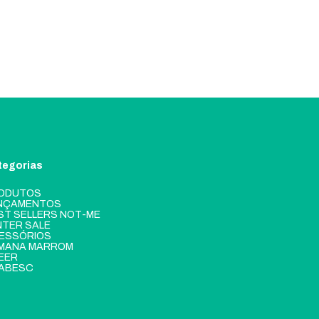
tegorias
ODUTOS
NÇAMENTOS
ST SELLERS NOT-ME
NTER SALE
ESSÓRIOS
MANA MARROM
EER
ABESC