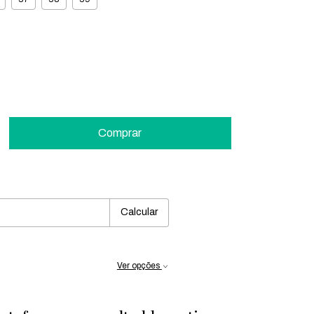
:
Mudar CEP
Calcular
Ver opções