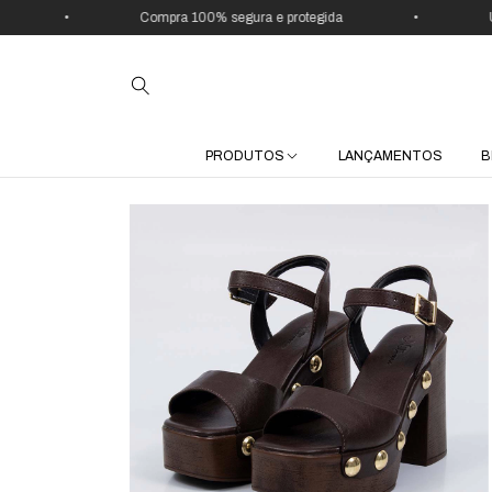
•
Compra 100% segura e protegida
•
Use 
PRODUTOS
LANÇAMENTOS
B