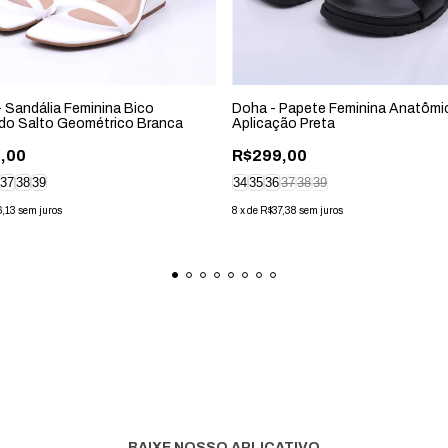
- Sandália Feminina Bico
Doha - Papete Feminina Anatômi
do Salto Geométrico Branca
Aplicação Preta
,00
R$299,00
37
38
39
34
35
36
37
38
39
6,13
sem juros
8
x
de
R$37,38
sem juros
BAIXE NOSSO APLICATIVO