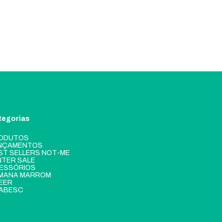
tegorias
ODUTOS
NÇAMENTOS
ST SELLERS NOT-ME
NTER SALE
ESSÓRIOS
MANA MARROM
EER
ABESC