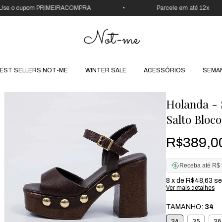
o cupom PRIMEIRACOMPRA
•
Parcele em até 12x
EST SELLERS NOT-ME
WINTER SALE
ACESSÓRIOS
SEMA
Holanda - 
Salto Bloc
R$389,0
Receba até R$ 
8
x de
R$48,63
se
Ver mais detalhes
TAMANHO:
34
34
35
36