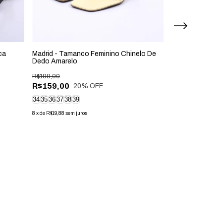
ca
Madrid - Tamanco Feminino Chinelo De
Pity - Coturno 
Dedo Amarelo
Corrente Preto
R$199,00
R$449,00
R$159,00
R$405,00
20
% OFF
10
8
x
de
R$50,63
sem jur
34
35
36
37
38
39
8
x
de
R$19,88
sem juros