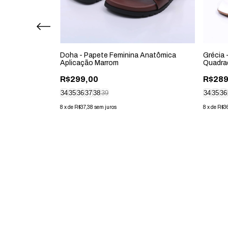
na Bico
Doha - Papete Feminina Anatômica
Grécia 
ico Cinza
Aplicação Marrom
Quadra
R$299,00
R$289
34
35
36
37
38
39
34
35
36
8
x
de
R$37,38
sem juros
8
x
de
R$3