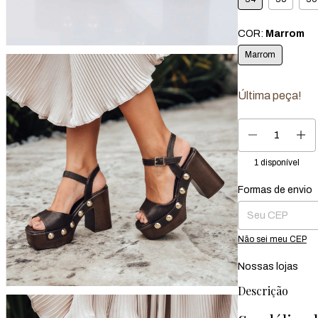
COR:
Marrom
Marrom
Última peça!
1
disponível
Formas de envio
Entregas para o CEP
Não sei meu CEP
Nossas lojas
Descrição