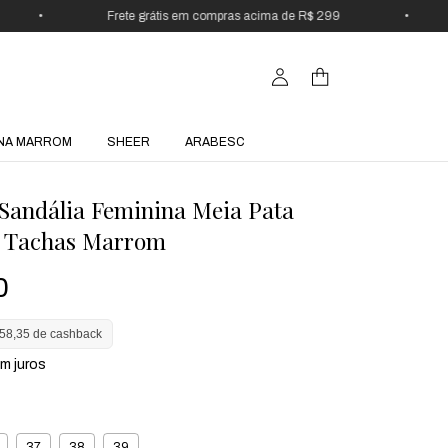
•
Frete grátis em compras acima de R$ 299
•
NA MARROM
SHEER
ARABESC
Sandália Feminina Meia Pata
o Tachas Marrom
0
58,35 de cashback
m juros
37
38
39