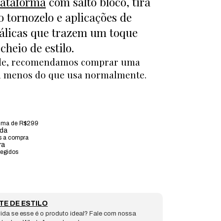
lataforma
com salto bloco, tira
o tornozelo e aplicações de
álicas que trazem um toque
heio de estilo.
de, recomendamos comprar uma
 menos do que usa normalmente.
ima de R$299
ada
s a compra
ra
tegidos
TE DE ESTILO
ida se esse é o produto ideal? Fale com nossa