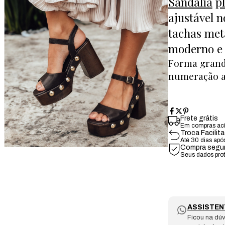
Sandália
p
ajustável n
tachas met
moderno e c
Forma gran
numeração a
Frete grátis
Em compras ac
Troca Facilit
Até 30 dias apó
Compra segu
Seus dados pro
ASSISTEN
Ficou na dúv