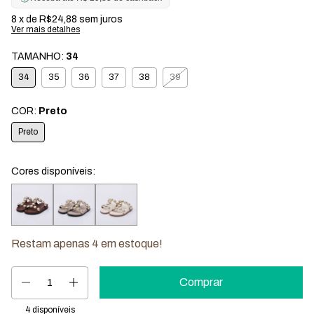
8
x de
R$24,88
sem juros
Ver mais detalhes
TAMANHO:
34
34
35
36
37
38
39
COR:
Preto
Preto
Cores disponíveis:
Restam apenas
4
em estoque!
4
disponíveis