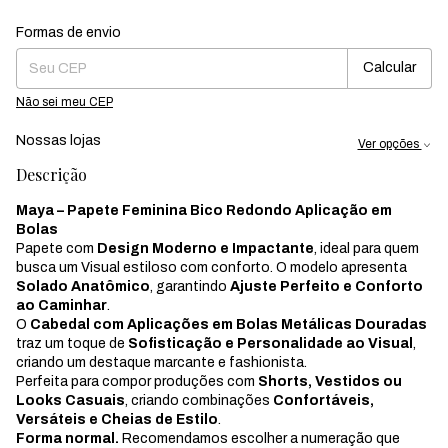
Formas de envio
Entregas para o CEP:
Mudar CEP
Calcular
Não sei meu CEP
Nossas lojas
Ver opções
Descrição
Maya – Papete Feminina Bico Redondo Aplicação em
Bolas
Papete com
Design Moderno e Impactante
, ideal para quem
busca um Visual estiloso com conforto. O modelo apresenta
Solado Anatômico
, garantindo
Ajuste Perfeito e Conforto
ao Caminhar
.
O
Cabedal com Aplicações em Bolas Metálicas Douradas
traz um toque de
Sofisticação e Personalidade ao Visual
,
criando um destaque marcante e fashionista.
Perfeita para compor produções com
Shorts, Vestidos ou
Looks Casuais
, criando combinações
Confortáveis,
Versáteis e Cheias de Estilo
.
Forma normal.
Recomendamos escolher a numeração que