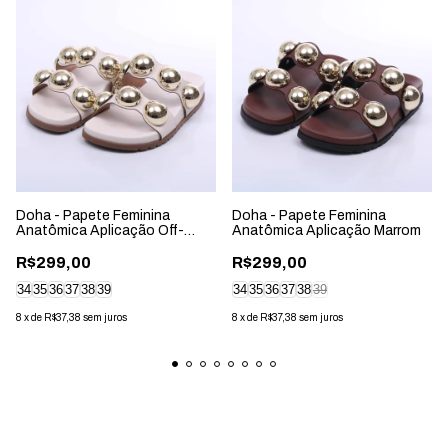
Doha - Papete Feminina
Doha - Papete Feminina
Anatômica Aplicação Off-
Anatômica Aplicação Marrom
White
R$299,00
R$299,00
34
35
36
37
38
39
34
35
36
37
38
39
8
x
de
R$37,38
sem juros
8
x
de
R$37,38
sem juros