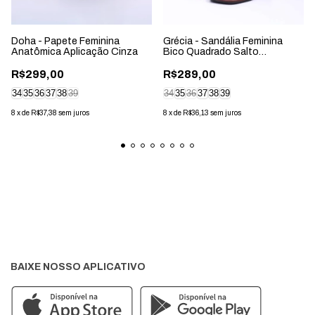
Doha - Papete Feminina
Grécia - Sandália Feminina
Anatômica Aplicação Cinza
Bico Quadrado Salto
Geométrico Marrom
R$299,00
R$289,00
34
35
36
37
38
39
34
35
36
37
38
39
8
x
de
R$37,38
sem juros
8
x
de
R$36,13
sem juros
BAIXE NOSSO APLICATIVO