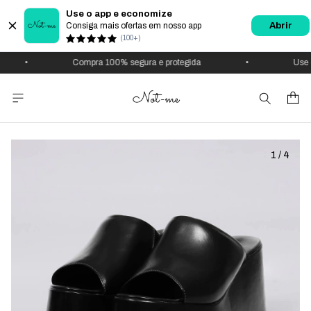
Use o app e economize
Consiga mais ofertas em nosso app
Abrir
(100+)
•
Compra 100% segura e protegida
•
Use o
1
/
4