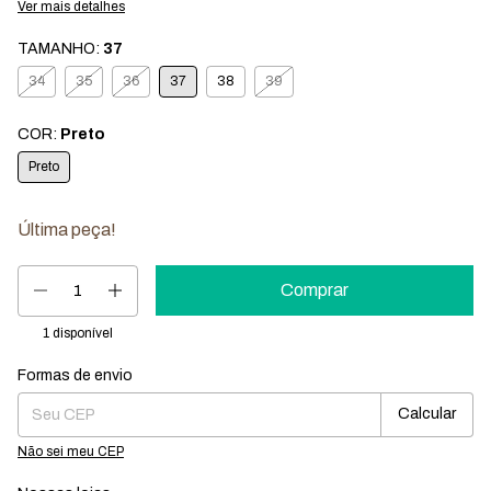
Ver mais detalhes
TAMANHO:
37
34
35
36
37
38
39
COR:
Preto
Preto
Última peça!
1
disponível
Formas de envio
Entregas para o CEP:
Mudar CEP
Calcular
Não sei meu CEP