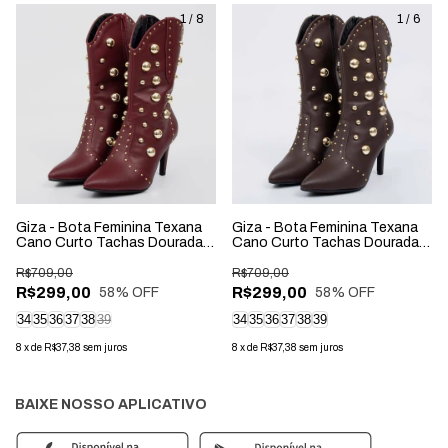
1
/
8
1
/
6
Giza - Bota Feminina Texana
Giza - Bota Feminina Texana
Cano Curto Tachas Douradas
Cano Curto Tachas Douradas
Vermelho
Marrom Escuro
R$709,00
R$709,00
R$299,00
R$299,00
58
% OFF
58
% OFF
34
35
36
37
38
39
34
35
36
37
38
39
8
x
de
R$37,38
sem juros
8
x
de
R$37,38
sem juros
BAIXE NOSSO APLICATIVO