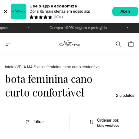
Use o app e economize
Consiga mais ofertas em nosso app
Abrir
(100+)
s
•
Compra 100% segura e protegida
•
Início
>
VEJA MAIS
>
bota feminina cano curto confortável
bota feminina cano
curto confortável
2 produtos
Ordenar por:
Filtrar
Mais vendidos