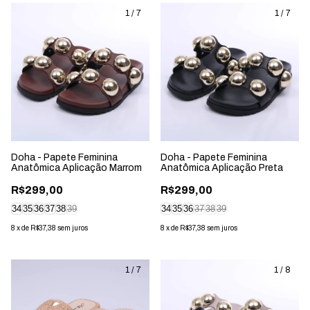
1
/
7
1
/
7
Doha - Papete Feminina
Doha - Papete Feminina
Anatômica Aplicação Marrom
Anatômica Aplicação Preta
R$299,00
R$299,00
34
35
36
37
38
39
34
35
36
37
38
39
8
x
de
R$37,38
sem juros
8
x
de
R$37,38
sem juros
1
/
7
1
/
8