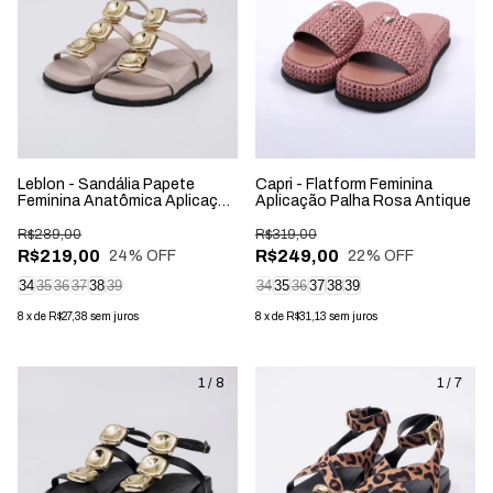
Leblon - Sandália Papete
Capri - Flatform Feminina
Feminina Anatômica Aplicação
Aplicação Palha Rosa Antique
na Tira Cinza
R$289,00
R$319,00
R$219,00
R$249,00
24
% OFF
22
% OFF
34
35
36
37
38
39
34
35
36
37
38
39
8
x
de
R$27,38
sem juros
8
x
de
R$31,13
sem juros
1
/
8
1
/
7