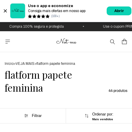
Use o app e economize
Consiga mais ofertas em nosso app
Abrir
(100+)
Compra 100% segura e protegida
•
Use o cupom PRIM
Início
>
VEJA MAIS
>
flatform papete feminina
flatform papete
feminina
44 produtos
Ordenar por:
Filtrar
Mais vendidos