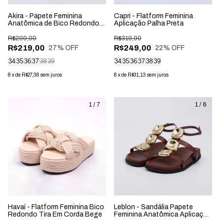
Akira - Papete Feminina
Capri - Flatform Feminina
Anatômica de Bico Redondo
Aplicação Palha Preta
Aplicação Marrom
R$299,00
R$319,00
R$219,00
R$249,00
27
% OFF
22
% OFF
34
35
36
37
38
39
34
35
36
37
38
39
8
x
de
R$27,38
sem juros
8
x
de
R$31,13
sem juros
1
/
7
1
/
6
Havaí - Flatform Feminina Bico
Leblon - Sandália Papete
Redondo Tira Em Corda Bege
Feminina Anatômica Aplicação