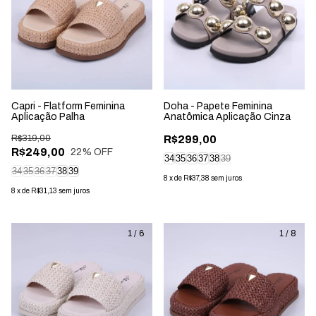
Capri - Flatform Feminina
Doha - Papete Feminina
Aplicação Palha
Anatômica Aplicação Cinza
R$319,00
R$299,00
R$249,00
22
% OFF
34
35
36
37
38
39
34
35
36
37
38
39
8
x
de
R$37,38
sem juros
8
x
de
R$31,13
sem juros
1
/
6
1
/
8