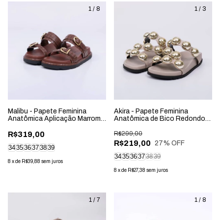
1
/
8
1
/
3
Malibu - Papete Feminina
Akira - Papete Feminina
Anatômica Aplicação Marrom
Anatômica de Bico Redondo
Cacau
Aplicação Cinza
R$319,00
R$299,00
R$219,00
27
% OFF
34
35
36
37
38
39
34
35
36
37
38
39
8
x
de
R$39,88
sem juros
8
x
de
R$27,38
sem juros
1
/
7
1
/
8