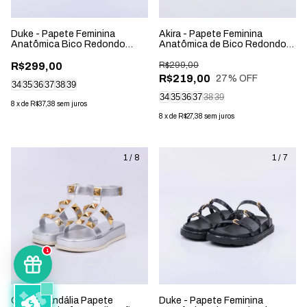
Duke - Papete Feminina
Akira - Papete Feminina
Anatômica Bico Redondo
Anatômica de Bico Redondo
Aplicação Vermelha
Aplicação Off-White
R$299,00
R$299,00
R$219,00
27
% OFF
34
35
36
37
38
39
34
35
36
37
38
39
8
x
de
R$37,38
sem juros
8
x
de
R$27,38
sem juros
1
/
8
1
/
7
1
Cloe - Sandália Papete
Duke - Papete Feminina