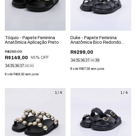
Tóquio - Papete Feminina
Duke - Papete Feminina
Anatômica Aplicação Preto
Anatômica Bico Redondo
Aplicação Preta
R$269,00
R$299,00
R$149,00
45
% OFF
34
35
36
37
38
39
34
35
36
37
38
39
8
x
de
R$37,38
sem juros
8
x
de
R$18,63
sem juros
1
/
4
1
/
4