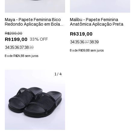
Maya - Papete Feminina Bico
Malibu - Papete Feminina
Redondo Aplicação em Bolas
Anatômica Aplicação Preta
Preta
R$299,00
R$319,00
R$199,00
33
% OFF
34
35
36
37
38
39
34
35
36
37
38
39
8
x
de
R$39,88
sem juros
8
x
de
R$24,88
sem juros
1
/
4