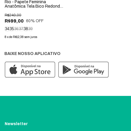
Rio - Papete Feminina
Anatômica Tela Bico Redondo
Preta
R$249,00
R$99,00
60
% OFF
34
35
36
37
38
39
8
x
de
R$12,38
sem juros
BAIXE NOSSO APLICATIVO
Newsletter