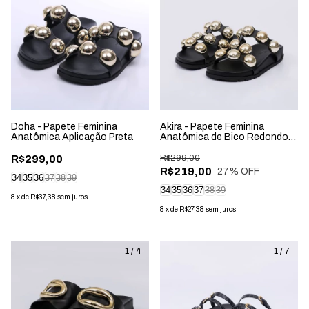
Doha - Papete Feminina
Akira - Papete Feminina
Anatômica Aplicação Preta
Anatômica de Bico Redondo
Aplicação Preta
R$299,00
R$299,00
R$219,00
27
% OFF
34
35
36
37
38
39
34
35
36
37
38
39
8
x
de
R$37,38
sem juros
8
x
de
R$27,38
sem juros
1
/
4
1
/
7