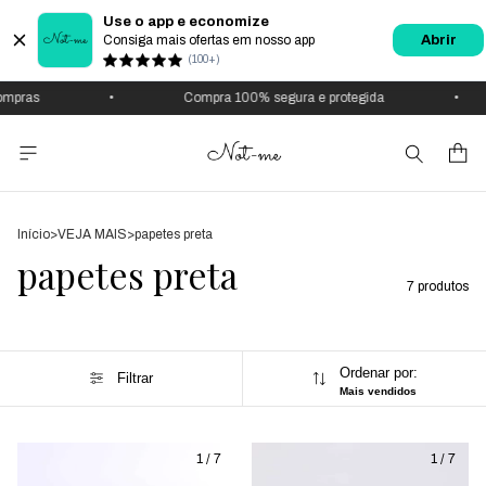
Use o app e economize
Consiga mais ofertas em nosso app
Abrir
(100+)
mpras
•
Compra 100% segura e protegida
•
Início
>
VEJA MAIS
>
papetes preta
papetes preta
7 produtos
Ordenar por:
Filtrar
Mais vendidos
1
/
7
1
/
7