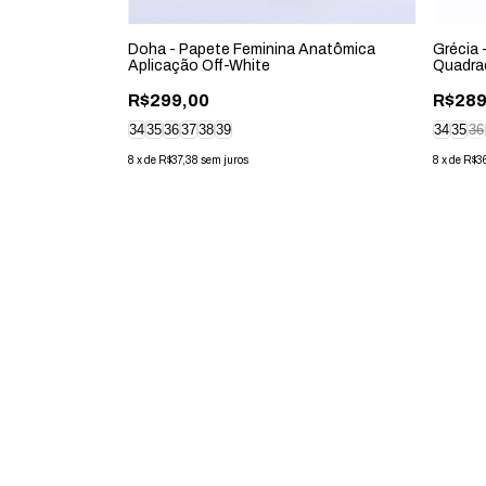
o Aplicação de
Doha - Papete Feminina Anatômica
Grécia 
Aplicação Off-White
Quadra
R$299,00
R$289
34
35
36
37
38
39
34
35
36
8
x
de
R$37,38
sem juros
8
x
de
R$3