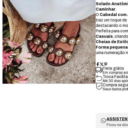
Solado Anatôm
Caminhar
.
O
Cabedal com 
traz um toque de
destacando o mod
Perfeita para c
Casuais
, crian
Cheias de Estil
Forma pequena
uma numeração ma
Frete grátis
Em compras ac
Troca Facilit
Até 30 dias apó
Compra segu
Seus dados pro
ASSISTEN
Ficou na dúv