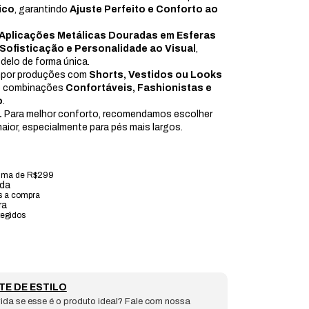
ico
, garantindo
Ajuste Perfeito e Conforto ao
Aplicações Metálicas Douradas em Esferas
Sofisticação e Personalidade ao Visual
,
elo de forma única.
ompor produções com
Shorts, Vestidos ou Looks
do combinações
Confortáveis, Fashionistas e
o
.
.
Para melhor conforto, recomendamos escolher
ior, especialmente para pés mais largos.
ima de R$299
ada
s a compra
ra
tegidos
TE DE ESTILO
ida se esse é o produto ideal? Fale com nossa