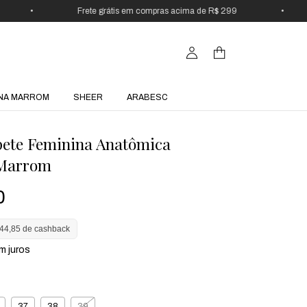
•
Frete grátis em compras acima de R$ 299
•
NA MARROM
SHEER
ARABESC
ete Feminina Anatômica
 Marrom
0
44,85 de cashback
m juros
37
38
39