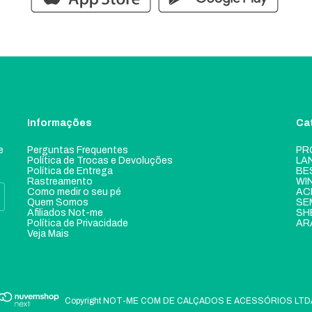
Informações
Ca
e
Perguntas Frequentes
PR
Política de Trocas e Devoluções
LA
Política de Entrega
BE
Rastreamento
WI
Como medir o seu pé
AC
Quem Somos
SE
Afiliados Not-me
SH
Política de Privacidade
AR
Veja Mais
Copyright NOT-ME COM DE CALÇADOS E ACESSÓRIOS LTDA - 0