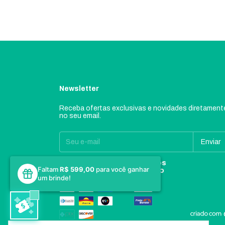
Newsletter
Receba ofertas exclusivas e novidades diretament
no seu email.
Formas de
Métodos
Faltam
R$ 599,00
para você ganhar
pagamento
de envio
um brinde!