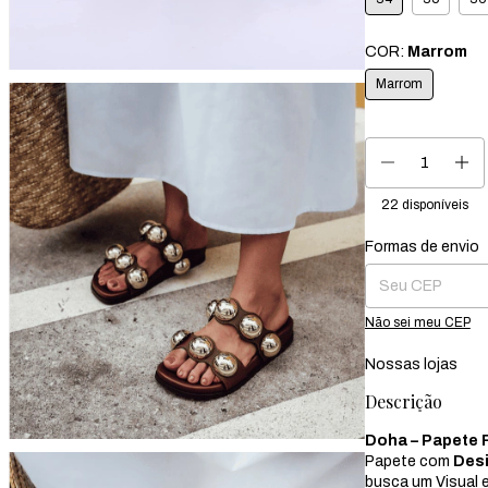
COR:
Marrom
Marrom
22
disponíveis
Formas de envio
Entregas para o CEP
Não sei meu CEP
Nossas lojas
Descrição
Doha – Papete 
Papete com
Desi
busca um Visual 