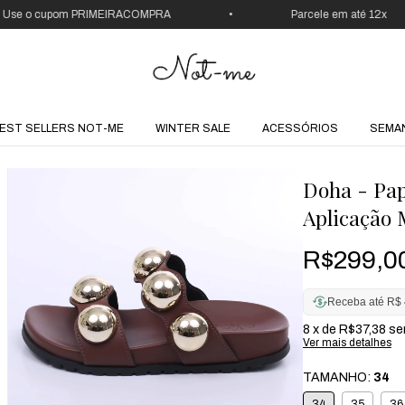
o cupom PRIMEIRACOMPRA
•
Parcele em até 12x
EST SELLERS NOT-ME
WINTER SALE
ACESSÓRIOS
SEMA
Doha - Pap
Aplicação
R$299,0
Receba até R$ 
8
x de
R$37,38
se
Ver mais detalhes
TAMANHO:
34
34
35
36