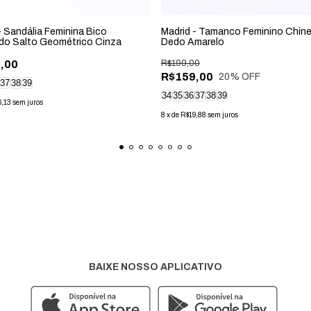
- Sandália Feminina Bico
Madrid - Tamanco Feminino Chine
do Salto Geométrico Cinza
Dedo Amarelo
,00
R$199,00
R$159,00
20
% OFF
37
38
39
34
35
36
37
38
39
6,13
sem juros
8
x
de
R$19,88
sem juros
BAIXE NOSSO APLICATIVO