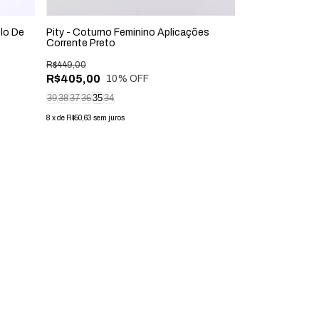
lo De
Pity - Coturno Feminino Aplicações
Grécia - Sandál
Corrente Preto
Quadrado Salto
R$449,00
R$289,00
R$405,00
10
% OFF
8
x
de
R$36,13
sem jur
39
38
37
36
35
34
8
x
de
R$50,63
sem juros