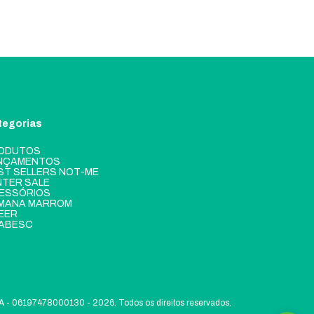
tegorias
ODUTOS
NÇAMENTOS
ST SELLERS NOT-ME
NTER SALE
ESSÓRIOS
MANA MARROM
EER
ABESC
6197478000130 - 2026. Todos os direitos reservados.