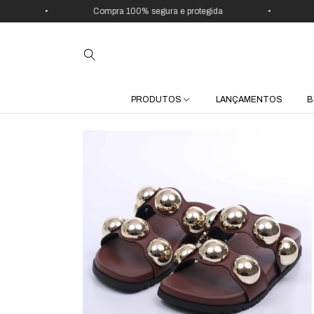
•
Compra 100% segura e protegida
•
Use 
PRODUTOS
LANÇAMENTOS
B