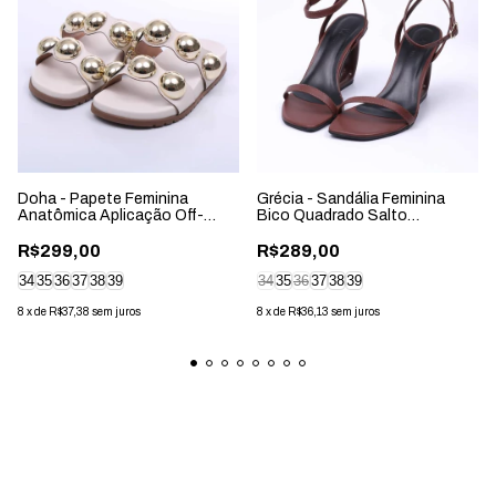
Doha - Papete Feminina
Grécia - Sandália Feminina
Anatômica Aplicação Off-
Bico Quadrado Salto
White
Geométrico Marrom
R$299,00
R$289,00
34
35
36
37
38
39
34
35
36
37
38
39
8
x
de
R$37,38
sem juros
8
x
de
R$36,13
sem juros