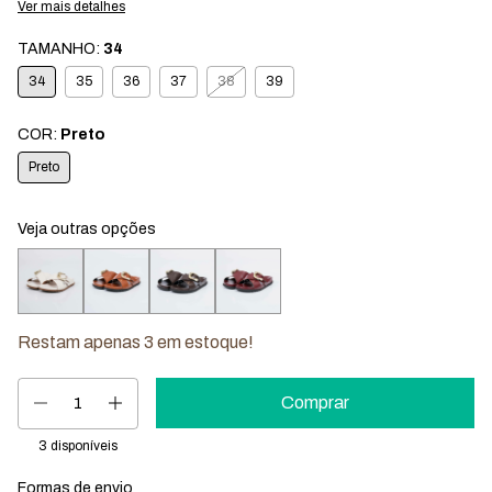
Ver mais detalhes
TAMANHO:
34
34
35
36
37
38
39
COR:
Preto
Preto
Veja outras opções
Restam apenas
3
em estoque!
3
disponíveis
Formas de envio
Entregas para o CEP:
Mudar CEP