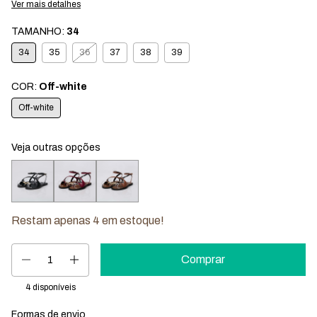
Ver mais detalhes
TAMANHO:
34
34
35
36
37
38
39
COR:
Off-white
Off-white
Veja outras opções
Restam apenas
4
em estoque!
4
disponíveis
Formas de envio
Entregas para o CEP:
Mudar CEP