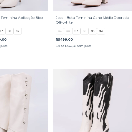
Feminina Aplicação Bico
Jade - Bota Feminina Cano Médio Dobrada
Off-white
37
38
39
39
38
37
36
35
34
9,00
R$499,00
juros
8
x de
R$62,38
sem juros