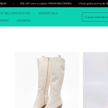
|
10% OFF com o cupom PRIMEIRACOMPRA
| Frete grátis acima de R$299
ST SELLERS NOT-ME
WINTER SALE
SHEER
ARABESC