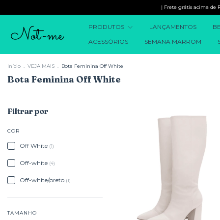
| Frete grátis acima de R$299
PRODUTOS
LANÇAMENTOS
BE
ACESSÓRIOS
SEMANA MARROM
Início
.
VEJA MAIS
.
Bota Feminina Off White
Bota Feminina Off White
Filtrar por
COR
Off White
(1)
Off-white
(4)
Off-white/preto
(1)
TAMANHO