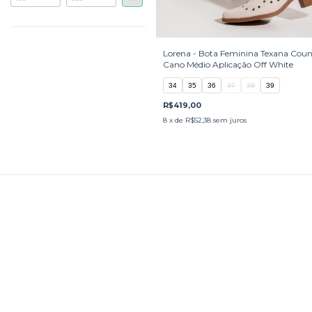
Lorena - Bota Feminina Texana Coun
Cano Médio Aplicação Off White
34
35
36
37
38
39
R$419,00
8
x de
R$52,38
sem juros