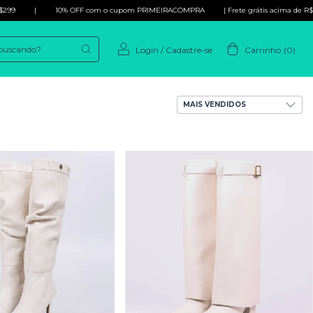
|
10% OFF com o cupom PRIMEIRACOMPRA
| Frete grátis acima de R$299
Login
/
Cadastre-se
Carrinho
(
0
)