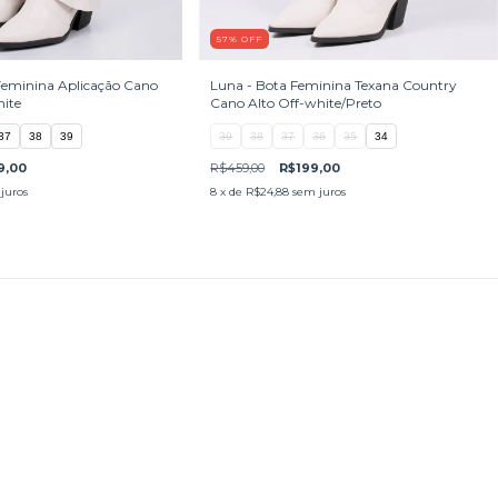
57
%
OFF
Feminina Aplicação Cano
Luna - Bota Feminina Texana Country
ite
Cano Alto Off-white/Preto
37
38
39
39
38
37
36
35
34
9,00
R$459,00
R$199,00
juros
8
x de
R$24,88
sem juros