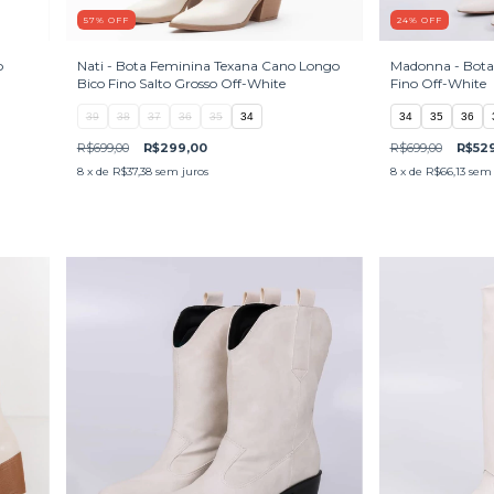
57
%
OFF
24
%
OFF
o
Nati - Bota Feminina Texana Cano Longo
Madonna - Bota 
Bico Fino Salto Grosso Off-White
Fino Off-White
39
38
37
36
35
34
34
35
36
R$699,00
R$299,00
R$699,00
R$52
8
x de
R$37,38
sem juros
8
x de
R$66,13
sem 