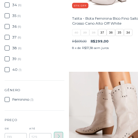
34
(8)
57
%
OFF
35
(8)
Talita - Bota Feminina Bico Fino Salt
Grosso Cano Alto Off White
36
(8)
40
39
38
37
36
35
34
37
(8)
R$699,00
R$299,00
38
8
x de
R$37,38
sem juros
(8)
39
(8)
40
(1)
GÊNERO
Feminino
(3)
PREÇO
DE
ATÉ