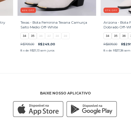
65
%
OFF
57
%
OFF
try
Texas - Bota Feminina Texana Camurça
Arizona - Bota 
Salto Medio Off-White
Dobrado Off-Wh
34
35
36
37
38
39
34
35
36
R$709,00
R$249,00
R$699,00
R$29
8
x de
R$31,13
sem juros
8
x de
R$37,38
sem 
BAIXE NOSSO APLICATIVO