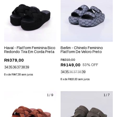
Havaí - Flatform Feminina Bico
Berlim - Chinelo Feminino
Redondo Tira Em Corda Preta
Flatform De Velcro Preto
R$379,00
R$319,00
R$149,00
53
% OFF
34
35
36
37
38
39
34
35
36
37
38
39
8
x
de
R$47,38
sem juros
8
x
de
R$18,63
sem juros
1
/
9
1
/
7