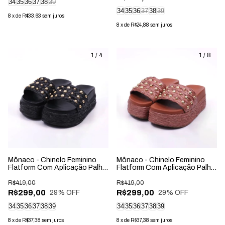
34
35
36
37
38
39
34
35
36
37
38
39
8
x
de
R$33,63
sem juros
8
x
de
R$24,88
sem juros
1
/
4
1
/
8
Mônaco - Chinelo Feminino
Mônaco - Chinelo Feminino
Flatform Com Aplicação Palha
Flatform Com Aplicação Palha
Preto
Marrom
R$419,00
R$419,00
R$299,00
R$299,00
29
% OFF
29
% OFF
34
35
36
37
38
39
34
35
36
37
38
39
8
x
de
R$37,38
sem juros
8
x
de
R$37,38
sem juros