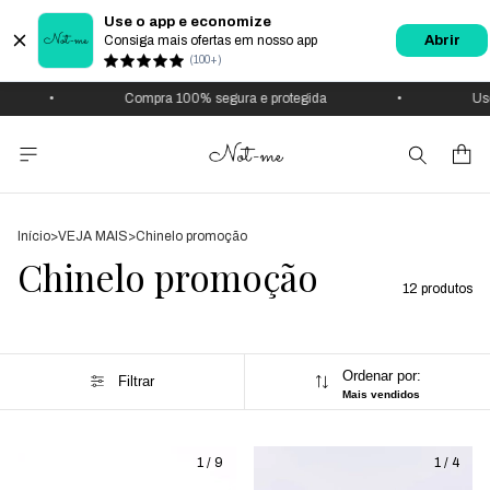
Use o app e economize
Consiga mais ofertas em nosso app
Abrir
(100+)
•
Compra 100% segura e protegida
•
Use 
Início
>
VEJA MAIS
>
Chinelo promoção
Chinelo promoção
12 produtos
Ordenar por:
Filtrar
Mais vendidos
1
/
9
1
/
4