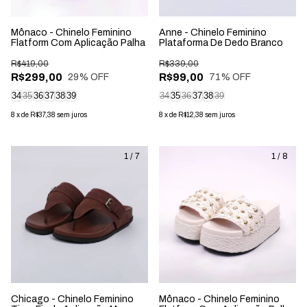
Mônaco - Chinelo Feminino
Anne - Chinelo Feminino
Flatform Com Aplicação Palha
Plataforma De Dedo Branco
R$419,00
R$339,00
R$299,00
R$99,00
29
% OFF
71
% OFF
34
35
36
37
38
39
34
35
36
37
38
39
8
x
de
R$37,38
sem juros
8
x
de
R$12,38
sem juros
1
/
7
1
/
8
Chicago - Chinelo Feminino
Mônaco - Chinelo Feminino