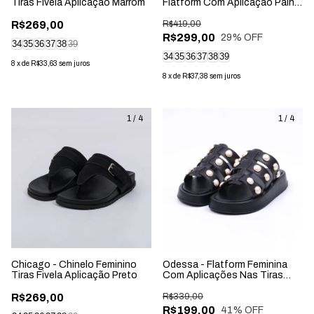
Tiras Fivela Aplicação Marrom
Flatform Com Aplicação Palha
Off-White
R$269,00
R$419,00
R$299,00
29
% OFF
34
35
36
37
38
39
34
35
36
37
38
39
8
x
de
R$33,63
sem juros
8
x
de
R$37,38
sem juros
1
/
4
1
/
4
Chicago - Chinelo Feminino
Odessa - Flatform Feminina
Tiras Fivela Aplicação Preto
Com Aplicações Nas Tiras
Preta
R$269,00
R$339,00
R$199,00
41
% OFF