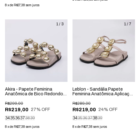
8
x
de
R$27,38
sem juros
1
/
3
1
/
7
Akira - Papete Feminina
Leblon - Sandália Papete
Anatômica de Bico Redondo
Feminina Anatômica Aplicação
Aplicação Cinza
na Tira Cinza
R$299,00
R$289,00
R$219,00
R$219,00
27
% OFF
24
% OFF
34
35
36
37
38
39
34
35
36
37
38
39
8
x
de
R$27,38
sem juros
8
x
de
R$27,38
sem juros