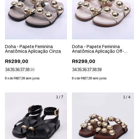
Doha - Papete Feminina
Doha - Papete Feminina
Anatômica Aplicação Cinza
Anatômica Aplicação Off-
White
R$299,00
R$299,00
34
35
36
37
38
39
34
35
36
37
38
39
8
x
de
R$37,38
sem juros
8
x
de
R$37,38
sem juros
1
/
7
1
/
4