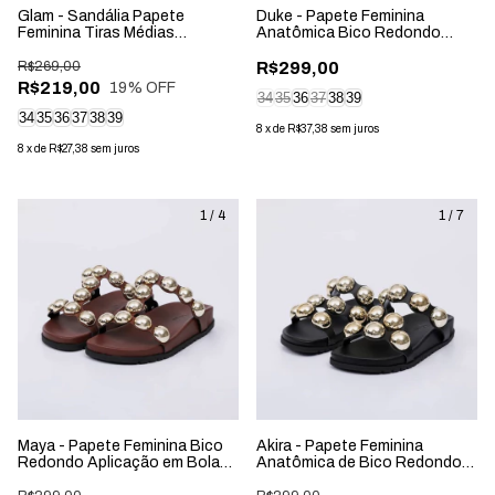
Glam - Sandália Papete
Duke - Papete Feminina
Feminina Tiras Médias
Anatômica Bico Redondo
Aplicação Fivela Off-White
Aplicação Marrom
R$269,00
R$299,00
R$219,00
19
% OFF
34
35
36
37
38
39
34
35
36
37
38
39
8
x
de
R$37,38
sem juros
8
x
de
R$27,38
sem juros
1
/
4
1
/
7
Maya - Papete Feminina Bico
Akira - Papete Feminina
Redondo Aplicação em Bolas
Anatômica de Bico Redondo
Marrom
Aplicação Preta