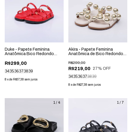
Duke - Papete Feminina
Akira - Papete Feminina
Anatômica Bico Redondo
Anatômica de Bico Redondo
Aplicação Vermelha
Aplicação Off-White
R$299,00
R$299,00
R$219,00
27
% OFF
34
35
36
37
38
39
34
35
36
37
38
39
8
x
de
R$37,38
sem juros
8
x
de
R$27,38
sem juros
1
/
4
1
/
7