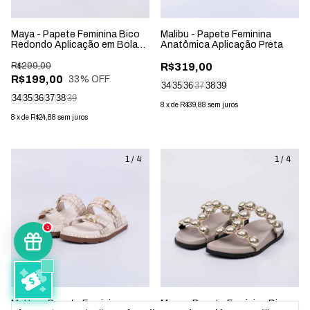
Maya - Papete Feminina Bico
Malibu - Papete Feminina
Redondo Aplicação em Bolas
Anatômica Aplicação Preta
Preta
R$299,00
R$319,00
R$199,00
33
% OFF
34
35
36
37
38
39
34
35
36
37
38
39
8
x
de
R$39,88
sem juros
8
x
de
R$24,88
sem juros
1
/
4
1
/
4
1
Malibu - Papete Feminina
Maya - Papete Feminina Bico