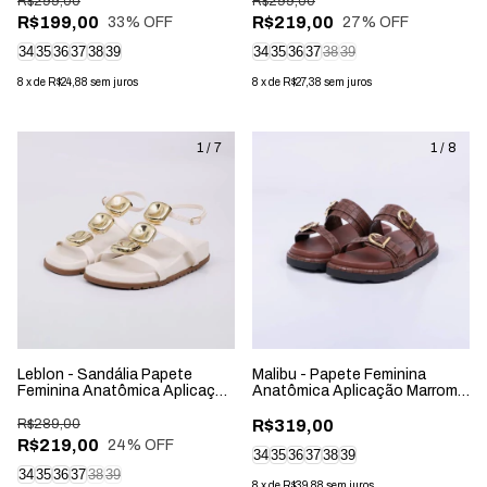
R$299,00
R$299,00
R$199,00
R$219,00
33
% OFF
27
% OFF
34
35
36
37
38
39
34
35
36
37
38
39
8
x
de
R$24,88
sem juros
8
x
de
R$27,38
sem juros
1
/
7
1
/
8
Leblon - Sandália Papete
Malibu - Papete Feminina
Feminina Anatômica Aplicação
Anatômica Aplicação Marrom
na Tira Off-White
Cacau
R$289,00
R$319,00
R$219,00
24
% OFF
34
35
36
37
38
39
34
35
36
37
38
39
8
x
de
R$39,88
sem juros