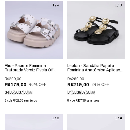
1
/
4
1
/
8
Elis - Papete Feminina
Leblon - Sandália Papete
Tratorada Verniz Fivela Off-
Feminina Anatômica Aplicação
White
na Tira Preta
R$299,00
R$289,00
R$179,00
R$219,00
40
% OFF
24
% OFF
34
35
36
37
38
39
34
35
36
37
38
39
8
x
de
R$22,38
sem juros
8
x
de
R$27,38
sem juros
1
/
8
1
/
4