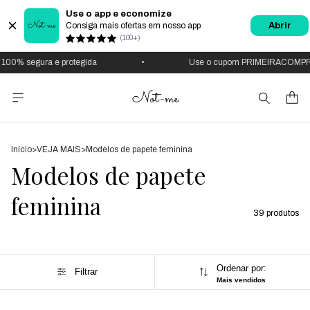
Use o app e economize
Consiga mais ofertas em nosso app
Abrir
(100+)
% segura e protegida
•
Use o cupom PRIMEIRACOMPRA
Início
>
VEJA MAIS
>
Modelos de papete feminina
Modelos de papete
feminina
39 produtos
Ordenar por:
Filtrar
Mais vendidos