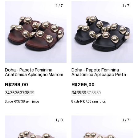
1
/
7
1
/
7
Doha - Papete Feminina
Doha - Papete Feminina
Anatômica Aplicação Marrom
Anatômica Aplicação Preta
R$299,00
R$299,00
34
35
36
37
38
39
34
35
36
37
38
39
8
x
de
R$37,38
sem juros
8
x
de
R$37,38
sem juros
1
/
8
1
/
7