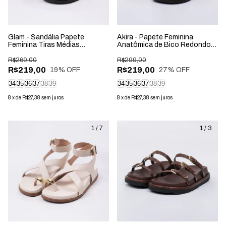
Glam - Sandália Papete
Akira - Papete Feminina
Feminina Tiras Médias
Anatômica de Bico Redondo
Aplicação Fivela Preta
Aplicação Marrom
R$269,00
R$299,00
R$219,00
R$219,00
19
% OFF
27
% OFF
34
35
36
37
38
39
34
35
36
37
38
39
8
x
de
R$27,38
sem juros
8
x
de
R$27,38
sem juros
1
/
7
1
/
3