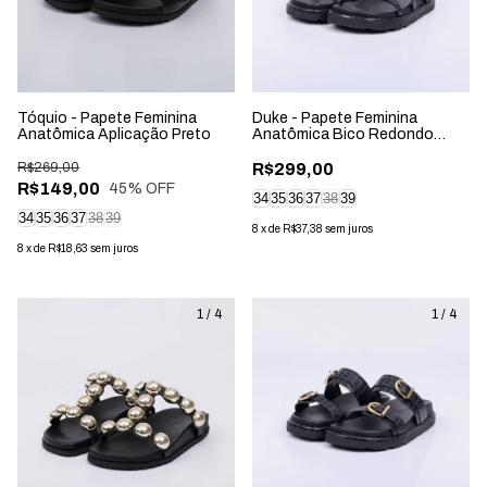
Tóquio - Papete Feminina
Duke - Papete Feminina
Anatômica Aplicação Preto
Anatômica Bico Redondo
Aplicação Preta
R$269,00
R$299,00
R$149,00
45
% OFF
34
35
36
37
38
39
34
35
36
37
38
39
8
x
de
R$37,38
sem juros
8
x
de
R$18,63
sem juros
1
/
4
1
/
4