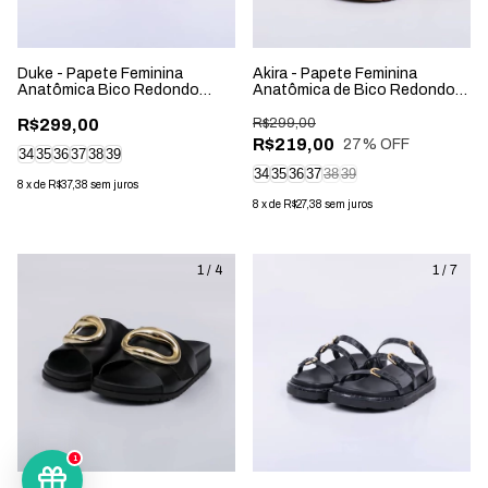
Duke - Papete Feminina
Akira - Papete Feminina
Anatômica Bico Redondo
Anatômica de Bico Redondo
Aplicação Vermelha
Aplicação Off-White
R$299,00
R$299,00
R$219,00
27
% OFF
34
35
36
37
38
39
34
35
36
37
38
39
8
x
de
R$37,38
sem juros
8
x
de
R$27,38
sem juros
1
/
4
1
/
7
1