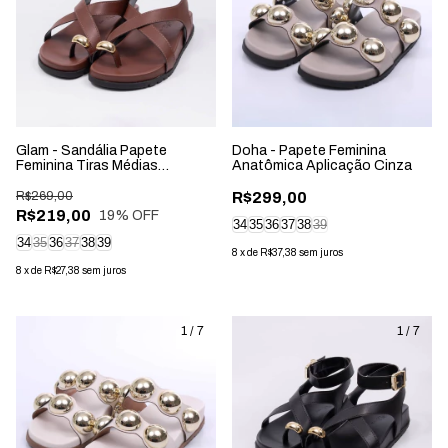
Glam - Sandália Papete
Doha - Papete Feminina
Feminina Tiras Médias
Anatômica Aplicação Cinza
Aplicação Fivela Marrom
R$269,00
R$299,00
R$219,00
19
% OFF
34
35
36
37
38
39
34
35
36
37
38
39
8
x
de
R$37,38
sem juros
8
x
de
R$27,38
sem juros
1
/
7
1
/
7