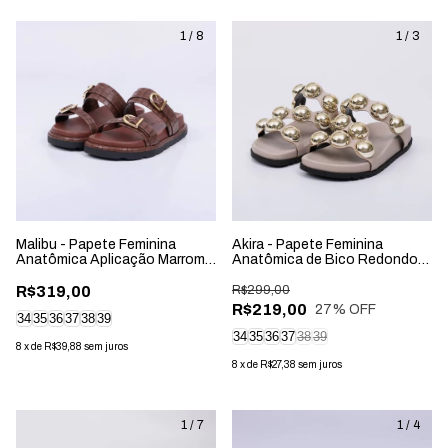
1
/
8
1
/
3
Malibu - Papete Feminina
Akira - Papete Feminina
Anatômica Aplicação Marrom
Anatômica de Bico Redondo
Cacau
Aplicação Cinza
R$319,00
R$299,00
R$219,00
27
% OFF
34
35
36
37
38
39
34
35
36
37
38
39
8
x
de
R$39,88
sem juros
8
x
de
R$27,38
sem juros
1
/
7
1
/
4