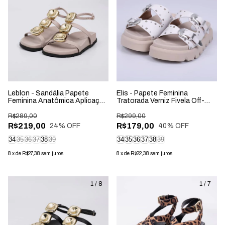
Leblon - Sandália Papete
Elis - Papete Feminina
Feminina Anatômica Aplicação
Tratorada Verniz Fivela Off-
na Tira Cinza
White
R$289,00
R$299,00
R$219,00
R$179,00
24
% OFF
40
% OFF
34
35
36
37
38
39
34
35
36
37
38
39
8
x
de
R$27,38
sem juros
8
x
de
R$22,38
sem juros
1
/
8
1
/
7