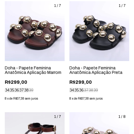
1
/
7
1
/
7
Doha - Papete Feminina
Doha - Papete Feminina
Anatômica Aplicação Marrom
Anatômica Aplicação Preta
R$299,00
R$299,00
34
35
36
37
38
39
34
35
36
37
38
39
8
x
de
R$37,38
sem juros
8
x
de
R$37,38
sem juros
1
/
7
1
/
8