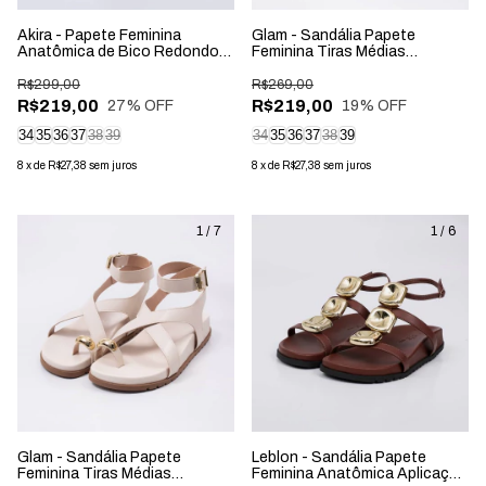
Akira - Papete Feminina
Glam - Sandália Papete
Anatômica de Bico Redondo
Feminina Tiras Médias
Aplicação Marrom
Aplicação Fivela Zebra
R$299,00
R$269,00
R$219,00
R$219,00
27
% OFF
19
% OFF
34
35
36
37
38
39
34
35
36
37
38
39
8
x
de
R$27,38
sem juros
8
x
de
R$27,38
sem juros
1
/
7
1
/
6
Glam - Sandália Papete
Leblon - Sandália Papete
Feminina Tiras Médias
Feminina Anatômica Aplicação