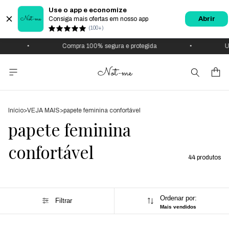
Use o app e economize
Consiga mais ofertas em nosso app
Abrir
(100+)
•
Compra 100% segura e protegida
•
Use 
Início
>
VEJA MAIS
>
papete feminina confortável
papete feminina
confortável
44 produtos
Ordenar por:
Filtrar
Mais vendidos