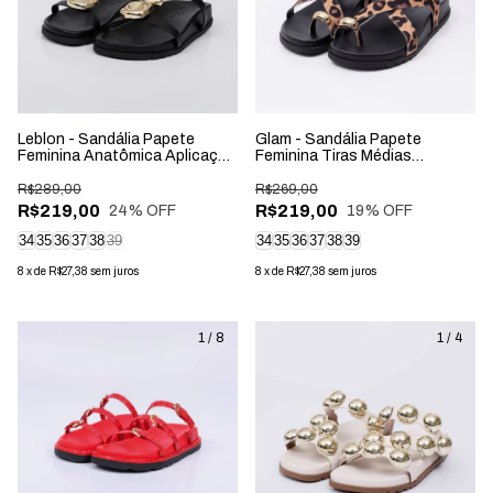
Leblon - Sandália Papete
Glam - Sandália Papete
Feminina Anatômica Aplicação
Feminina Tiras Médias
na Tira Preta
Aplicação Fivela Onça
R$289,00
R$269,00
R$219,00
R$219,00
24
% OFF
19
% OFF
34
35
36
37
38
39
34
35
36
37
38
39
8
x
de
R$27,38
sem juros
8
x
de
R$27,38
sem juros
1
/
8
1
/
4