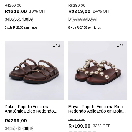
Aplicação Fivela Off-White
na Tira Marrom
R$269,00
R$289,00
R$219,00
R$219,00
19
% OFF
24
% OFF
34
35
36
37
38
39
34
35
36
37
38
39
8
x
de
R$27,38
sem juros
8
x
de
R$27,38
sem juros
1
/
3
1
/
4
Duke - Papete Feminina
Maya - Papete Feminina Bico
Anatômica Bico Redondo
Redondo Aplicação em Bolas
Aplicação Marrom
Marrom
R$299,00
R$299,00
R$199,00
33
% OFF
34
35
36
37
38
39