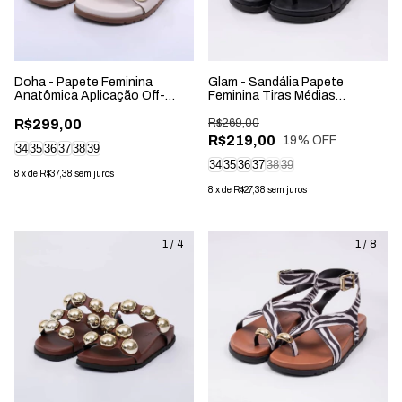
Doha - Papete Feminina
Glam - Sandália Papete
Anatômica Aplicação Off-
Feminina Tiras Médias
White
Aplicação Fivela Preta
R$299,00
R$269,00
R$219,00
19
% OFF
34
35
36
37
38
39
34
35
36
37
38
39
8
x
de
R$37,38
sem juros
8
x
de
R$27,38
sem juros
1
/
4
1
/
8