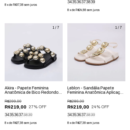
34
35
36
37
38
39
8
x
de
R$37,38
sem juros
8
x
de
R$24,88
sem juros
1
/
7
1
/
7
Akira - Papete Feminina
Leblon - Sandália Papete
Anatômica de Bico Redondo
Feminina Anatômica Aplicação
Aplicação Preta
na Tira Off-White
R$299,00
R$289,00
R$219,00
R$219,00
27
% OFF
24
% OFF
34
35
36
37
38
39
34
35
36
37
38
39
8
x
de
R$27,38
sem juros
8
x
de
R$27,38
sem juros