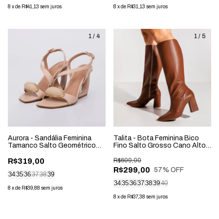
8
x
de
R$41,13
sem juros
8
x
de
R$31,13
sem juros
1
/
4
1
/
5
Aurora - Sandália Feminina
Talita - Bota Feminina Bico
Tamanco Salto Geométrico
Fino Salto Grosso Cano Alto
Aplicação Bege
Caramelo
R$319,00
R$699,00
R$299,00
57
% OFF
34
35
36
37
38
39
34
35
36
37
38
39
40
8
x
de
R$39,88
sem juros
8
x
de
R$37,38
sem juros