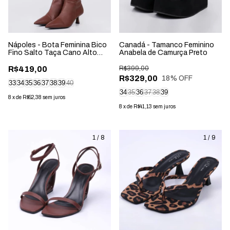
Nápoles - Bota Feminina Bico
Canadá - Tamanco Feminino
Fino Salto Taça Cano Alto
Anabela de Camurça Preto
Marrom
R$419,00
R$399,00
R$329,00
18
% OFF
33
34
35
36
37
38
39
40
34
35
36
37
38
39
8
x
de
R$52,38
sem juros
8
x
de
R$41,13
sem juros
1
/
8
1
/
9