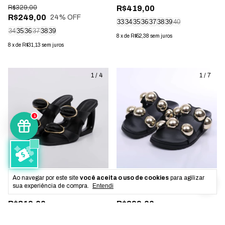
R$329,00
R$419,00
R$249,00
24
% OFF
33
34
35
36
37
38
39
40
34
35
36
37
38
39
8
x
de
R$52,38
sem juros
8
x
de
R$31,13
sem juros
1
/
4
1
/
7
1
Ao navegar por este site
você aceita o uso de cookies
para agilizar
Saara - Tamanco Feminino
Doha - Papete Feminina
sua experiência de compra.
Entendi
Bico Quadrado Salto
Anatômica Aplicação Preta
Geométrico Preto
R$319,00
R$299,00
34
35
36
37
38
39
34
35
36
37
38
39