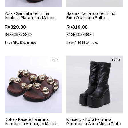
York - Sandália Feminina
Saara - Tamanco Feminino
Anabela Plataforma Marrom
Bico Quadrado Salto
Geométrico Bege
R$329,00
R$319,00
34
35
36
37
38
39
34
35
36
37
38
39
8
x
de
R$41,13
sem juros
8
x
de
R$39,88
sem juros
1
/
7
1
/
10
Doha - Papete Feminina
Kimberly - Bota Feminina
Anatômica Aplicação Marrom
Plataforma Cano Médio Preto