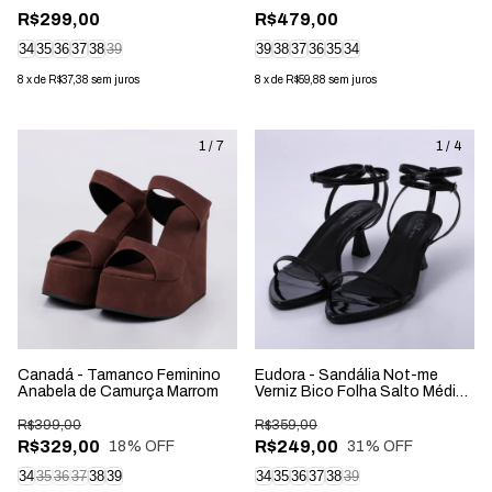
R$299,00
R$479,00
34
35
36
37
38
39
39
38
37
36
35
34
8
x
de
R$37,38
sem juros
8
x
de
R$59,88
sem juros
1
/
7
1
/
4
Canadá - Tamanco Feminino
Eudora - Sandália Not-me
Anabela de Camurça Marrom
Verniz Bico Folha Salto Médio
Preta
R$399,00
R$359,00
R$329,00
R$249,00
18
% OFF
31
% OFF
34
35
36
37
38
39
34
35
36
37
38
39