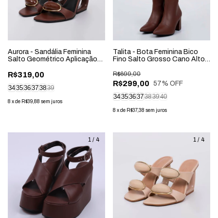
Aurora - Sandália Feminina
Talita - Bota Feminina Bico
Salto Geométrico Aplicação
Fino Salto Grosso Cano Alto
Marrom
Marrom
R$319,00
R$699,00
R$299,00
57
% OFF
34
35
36
37
38
39
34
35
36
37
38
39
40
8
x
de
R$39,88
sem juros
8
x
de
R$37,38
sem juros
1
/
4
1
/
4