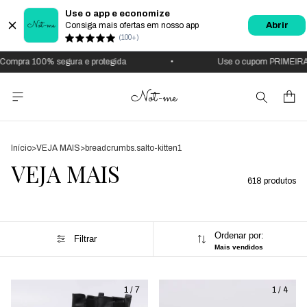
Use o app e economize
Consiga mais ofertas em nosso app
Abrir
(100+)
pra 100% segura e protegida
•
Use o cupom PRIMEIRAC
Início
>
VEJA MAIS
>
breadcrumbs.salto-kitten1
VEJA MAIS
618 produtos
Ordenar por:
Filtrar
Mais vendidos
1
/
7
1
/
4