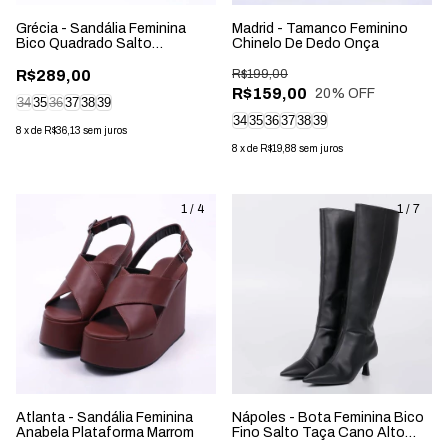
Grécia - Sandália Feminina
Madrid - Tamanco Feminino
Bico Quadrado Salto
Chinelo De Dedo Onça
Geométrico Marrom
R$289,00
R$199,00
R$159,00
20
% OFF
34
35
36
37
38
39
34
35
36
37
38
39
8
x
de
R$36,13
sem juros
8
x
de
R$19,88
sem juros
1
/
4
1
/
7
Atlanta - Sandália Feminina
Nápoles - Bota Feminina Bico
Anabela Plataforma Marrom
Fino Salto Taça Cano Alto
Preta