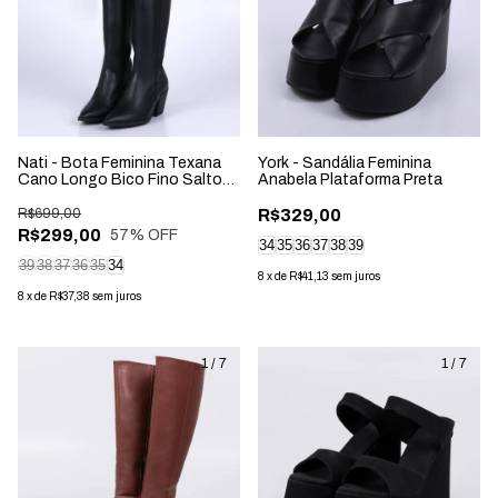
Nati - Bota Feminina Texana
York - Sandália Feminina
Cano Longo Bico Fino Salto
Anabela Plataforma Preta
Grosso Preta
R$699,00
R$329,00
R$299,00
57
% OFF
34
35
36
37
38
39
39
38
37
36
35
34
8
x
de
R$41,13
sem juros
8
x
de
R$37,38
sem juros
1
/
7
1
/
7