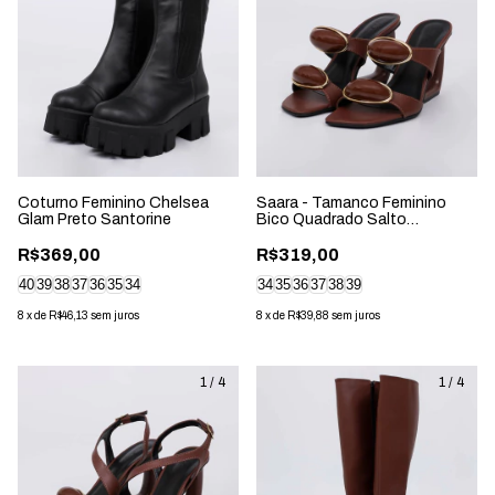
Coturno Feminino Chelsea
Saara - Tamanco Feminino
Glam Preto Santorine
Bico Quadrado Salto
Geométrico Marrom
R$369,00
R$319,00
40
39
38
37
36
35
34
34
35
36
37
38
39
8
x
de
R$46,13
sem juros
8
x
de
R$39,88
sem juros
1
/
4
1
/
4