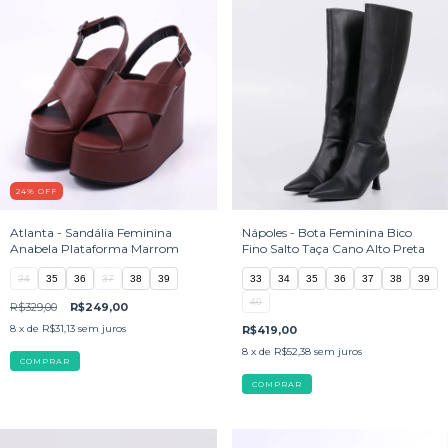
24
%
OFF
Atlanta - Sandália Feminina
Nápoles - Bota Feminina Bico
Anabela Plataforma Marrom
Fino Salto Taça Cano Alto Preta
34
35
36
37
38
39
33
34
35
36
37
38
39
40
R$329,00
R$249,00
8
x de
R$31,13
sem juros
R$419,00
8
x de
R$52,38
sem juros
COMPRAR
COMPRAR