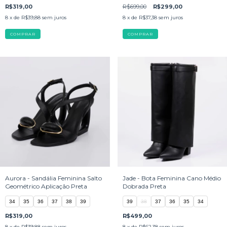
R$319,00
R$699,00
R$299,00
8
x de
R$39,88
sem juros
8
x de
R$37,38
sem juros
COMPRAR
COMPRAR
Aurora - Sandália Feminina Salto
Jade - Bota Feminina Cano Médio
Geométrico Aplicação Preta
Dobrada Preta
34
35
36
37
38
39
39
38
37
36
35
34
R$319,00
R$499,00
8
x de
R$39,88
sem juros
8
x de
R$62,38
sem juros