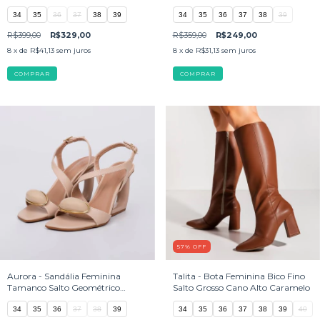
34
35
36
37
38
39
34
35
36
37
38
39
R$399,00
R$329,00
R$359,00
R$249,00
8
x de
R$41,13
sem juros
8
x de
R$31,13
sem juros
COMPRAR
COMPRAR
57
%
OFF
Aurora - Sandália Feminina
Talita - Bota Feminina Bico Fino
Tamanco Salto Geométrico
Salto Grosso Cano Alto Caramelo
Aplicação Bege
34
35
36
37
38
39
34
35
36
37
38
39
40