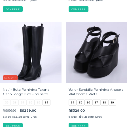
COMPRAR
COMPRAR
57
%
OFF
Nati - Bota Feminina Texana
York - Sandália Feminina Anabela
Cano Longo Bico Fino Salto
Plataforma Preta
Grosso Preta
39
38
37
36
35
34
34
35
36
37
38
39
R$699,00
R$299,00
R$329,00
8
x de
R$37,38
sem juros
8
x de
R$41,13
sem juros
COMPRAR
COMPRAR