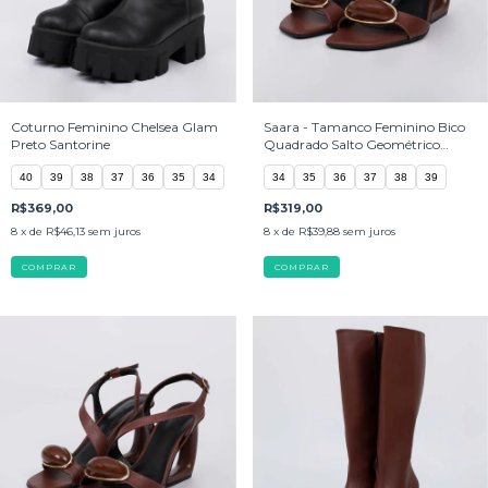
Coturno Feminino Chelsea Glam
Saara - Tamanco Feminino Bico
Preto Santorine
Quadrado Salto Geométrico
Marrom
40
39
38
37
36
35
34
34
35
36
37
38
39
R$369,00
R$319,00
8
x de
R$46,13
sem juros
8
x de
R$39,88
sem juros
COMPRAR
COMPRAR