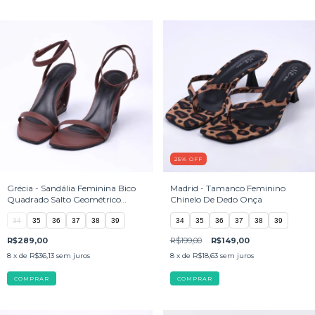
25
%
OFF
Grécia - Sandália Feminina Bico
Madrid - Tamanco Feminino
Quadrado Salto Geométrico
Chinelo De Dedo Onça
Marrom
34
35
36
37
38
39
34
35
36
37
38
39
R$289,00
R$199,00
R$149,00
8
x de
R$36,13
sem juros
8
x de
R$18,63
sem juros
COMPRAR
COMPRAR