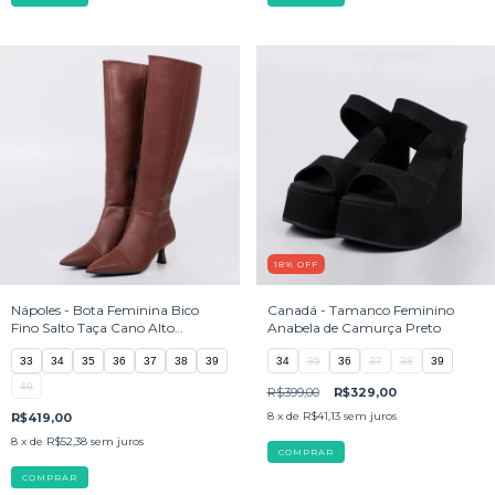
18
%
OFF
Nápoles - Bota Feminina Bico
Canadá - Tamanco Feminino
Fino Salto Taça Cano Alto
Anabela de Camurça Preto
Marrom
33
34
35
36
37
38
39
34
35
36
37
38
39
40
R$399,00
R$329,00
8
x de
R$41,13
sem juros
R$419,00
8
x de
R$52,38
sem juros
COMPRAR
COMPRAR