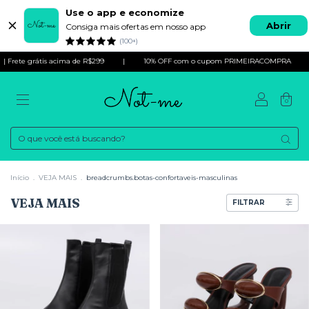
Use o app e economize
Abrir
Consiga mais ofertas em nosso app
(100+)
tis acima de R$299
|
10% OFF com o cupom PRIMEIRACOMPRA
| Frete grát
0
Início
.
VEJA MAIS
.
breadcrumbs.botas-confortaveis-masculinas
VEJA MAIS
FILTRAR