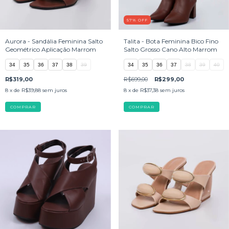
57
%
OFF
Aurora - Sandália Feminina Salto
Talita - Bota Feminina Bico Fino
Geométrico Aplicação Marrom
Salto Grosso Cano Alto Marrom
34
35
36
37
38
39
34
35
36
37
38
39
40
R$319,00
R$699,00
R$299,00
8
x de
R$39,88
sem juros
8
x de
R$37,38
sem juros
COMPRAR
COMPRAR