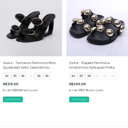
Saara - Tamanco Feminino Bico
Doha - Papete Feminina
Quadrado Salto Geométrico
Anatômica Aplicação Preta
Preto
34
35
36
37
38
39
34
35
36
37
38
39
R$319,00
R$299,00
8
x de
R$39,88
sem juros
8
x de
R$37,38
sem juros
COMPRAR
COMPRAR