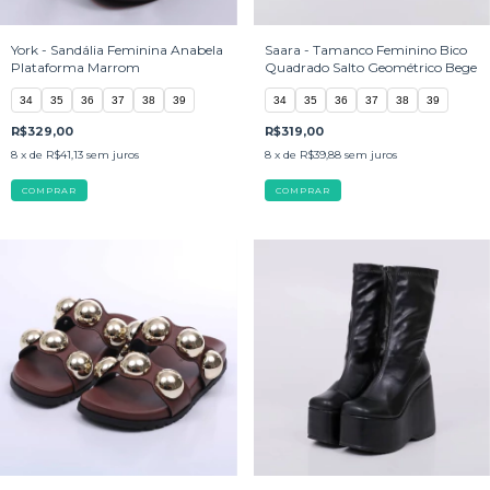
York - Sandália Feminina Anabela
Saara - Tamanco Feminino Bico
Plataforma Marrom
Quadrado Salto Geométrico Bege
34
35
36
37
38
39
34
35
36
37
38
39
R$329,00
R$319,00
8
x de
R$41,13
sem juros
8
x de
R$39,88
sem juros
COMPRAR
COMPRAR